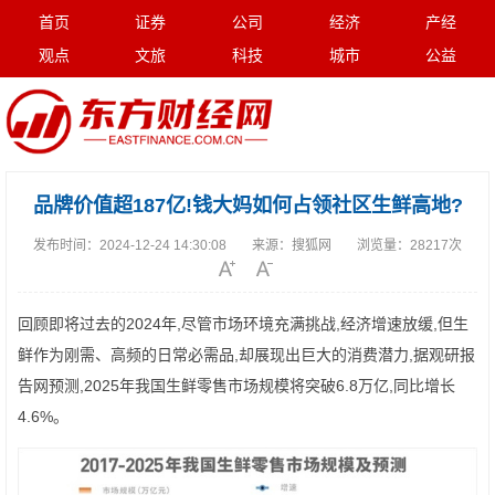
首页
证券
公司
经济
产经
观点
文旅
科技
城市
公益
品牌价值超187亿!钱大妈如何占领社区生鲜高地?
发布时间：
2024-12-24 14:30:08
来源：
搜狐网
浏览量：
28217次
回顾即将过去的2024年,尽管市场环境充满挑战,经济增速放缓,但生
鲜作为刚需、高频的日常必需品,却展现出巨大的消费潜力,据观研报
告网预测,2025年我国生鲜零售市场规模将突破6.8万亿,同比增长
4.6%。