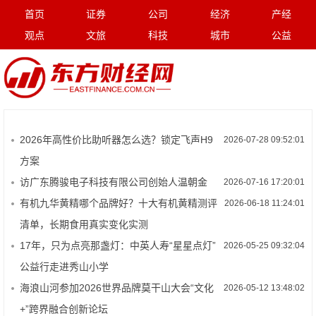
首页
证券
公司
经济
产经
观点
文旅
科技
城市
公益
2026年高性价比助听器怎么选？锁定飞声H9
2026-07-28 09:52:01
方案
访广东腾骏电子科技有限公司创始人温朝金
2026-07-16 17:20:01
有机九华黄精哪个品牌好？十大有机黄精测评
2026-06-18 11:24:01
清单，长期食用真实变化实测
17年，只为点亮那盏灯：中英人寿“星星点灯”
2026-05-25 09:32:04
公益行走进秀山小学
海浪山河参加2026世界品牌莫干山大会“文化
2026-05-12 13:48:02
+”跨界融合创新论坛