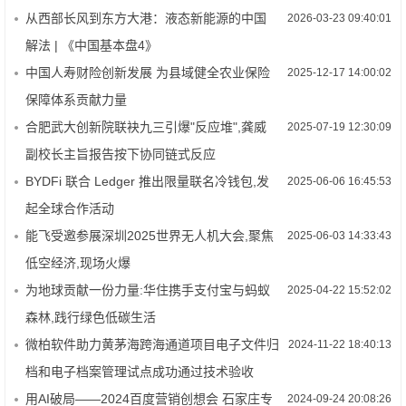
从西部长风到东方大港：液态新能源的中国
2026-03-23 09:40:01
解法 | 《中国基本盘4》
中国人寿财险创新发展 为县域健全农业保险
2025-12-17 14:00:02
保障体系贡献力量
合肥武大创新院联袂九三引爆"反应堆",龚威
2025-07-19 12:30:09
副校长主旨报告按下协同链式反应
BYDFi 联合 Ledger 推出限量联名冷钱包,发
2025-06-06 16:45:53
起全球合作活动
能飞受邀参展深圳2025世界无人机大会,聚焦
2025-06-03 14:33:43
低空经济,现场火爆
为地球贡献一份力量:华住携手支付宝与蚂蚁
2025-04-22 15:52:02
森林,践行绿色低碳生活
微柏软件助力黄茅海跨海通道项目电子文件归
2024-11-22 18:40:13
档和电子档案管理试点成功通过技术验收
用AI破局——2024百度营销创想会 石家庄专
2024-09-24 20:08:26