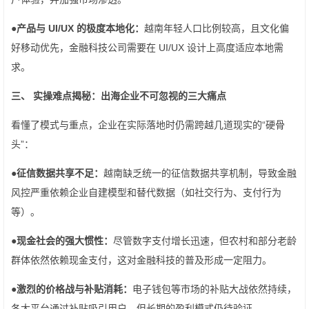
●
产品与 UI/UX 的极度本地化：
越南年轻人口比例较高，且文化偏
好移动优先，金融科技公司需要在 UI/UX 设计上高度适应本地需
求。
三、 实操难点揭秘：出海企业不可忽视的三大痛点
看懂了模式与重点，企业在实际落地时仍需跨越几道现实的“硬骨
头”：
●
征信数据共享不足：
越南缺乏统一的征信数据共享机制，导致金融
风控严重依赖企业自建模型和替代数据（如社交行为、支付行为
等）。
●
现金社会的强大惯性：
尽管数字支付增长迅速，但农村和部分老龄
群体依然依赖现金支付，这对金融科技的普及形成一定阻力。
●
激烈的价格战与补贴消耗：
电子钱包等市场的补贴大战依然持续，
各大平台通过补贴吸引用户，但长期的盈利模式仍待验证。