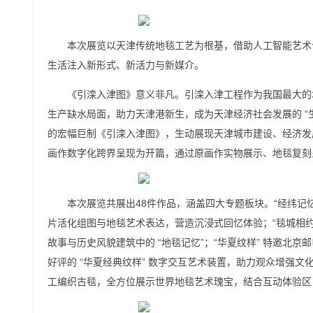
本次展览以天津传统地毯工艺为根基，借助人工智能艺术
生活注入新形式、新活力与新媒介。
《引滦入津图》意义非凡。引滦入津工程作为我国最大的
生产缺水局面，助力天津港新生，成为天津经济社会发展的 “
的宏幅巨制《引滦入津图》，生动展现天津城市建设、经济发
画作数字化跨界呈现为开篇，通过原画作实物展示、地毯复刻
本次展览共展出48件作品，涵盖四大专题板块。“经纬记
片活化组图与地毯艺术表达，营造沉浸式回忆体验；“毯城相
故事与历史风貌建筑中的 “地毯记忆”；“华夏纹样” 特邀
好评的 “华夏经典纹样” 数字交互艺术装置，助力观众增强文
工编织古毯，全方位展示世界地毯艺术瑰宝，结合互动体验区，