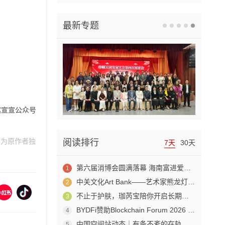
最新专题
馆宣宣公众号
容为原作者独
阅读排行
7天
30天
第六届消博会圆满落幕 海南富进爱科合成生物成果赋能生物制造产业新发展
1
中关文化Art Bank——艺术家熊龙灯走进兴业银行北京开发区私行
2
不止于护肤，珈芮宝陪你开启长期养肤之旅
3
BYDFi赞助Blockchain Forum 2026 交流Web3与AI生态
4
中国空间站动态｜有条不紊的在轨工作日常
5