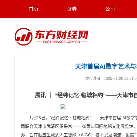
首页
证券
公司
天津首届AI数字艺术
发布时间：
2025-01-26 12:51:
展讯 丨 “经纬记忆·毯城相约”——天津
1月25日，“经纬记忆・毯城相约”——天津市首届 A
司联合天津市武清区织采宫 ——崔黄口国际地毯文化展览馆
办，旨在顺应生成式人工智能（AIGC）技术发展潮流，聚焦 “