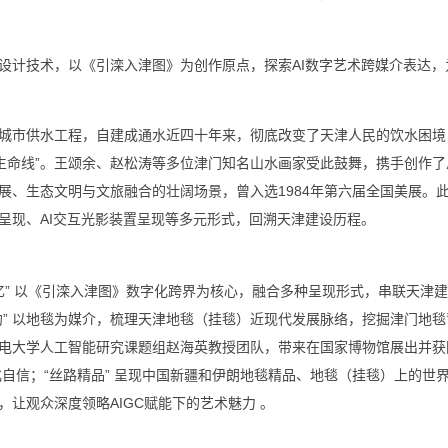
设计技术，以《引滦入津图》为创作原点，探索AI数字艺术跨媒介表达，
城市供水工程，自建成通水近四十年来，彻底改变了天津人民的饮水困境
生命线”。王颂余、赵松涛等多位津门知名山水画家受此鼓舞，携手创作了
展、生态文明与文旅融合的壮阔场景，曾入选1984年第六届全国美展。
呈现、AI交互光影装置呈现等多元形式，回溯天津建设历程。
忆” 以《引滦入津图》数字化跨界为核心，融合多种呈现形式，串联天津
约” 以地毯为媒介，梳理天津地毯（挂毯）近现代发展脉络，挖掘津门地
北京邮电大学人工智能研究课题组赵海英教授团队，带来在国家博物馆展出并
化自信；“丝路精品” 呈现中国新疆和伊朗地毯精品、地毯（挂毯）上的世
让观众深度领略AIGC赋能下的艺术魅力 。