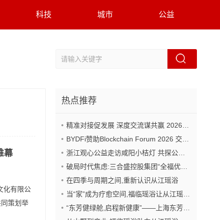
科技
城市
公益
热点推荐
精准对接促发展 深度交流谋共赢 2026年企业投融资交流活动第二期圆满举行
BYDFi赞助Blockchain Forum 2026 交流Web3与AI生态
帷幕
浙江观心公益走访咸阳小桔灯 共探公益事业可持续发展新路径
破局时代焦虑:三合盛控股集团“全福优选”平台正式启航
在四季与周期之间,重新认识从江瑶浴
文化有限公
当“家”成为疗愈空间,福临瑶浴让从江瑶浴走进日常生活
共同策划举
“东芳健绿舱,启程新健康”——上海东芳健绿AI智能养身舱品牌发布会圆满成功