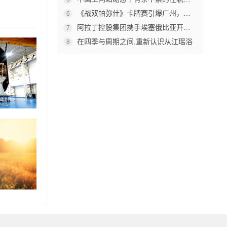
《战双帕弥什》卡牌赛引爆广州，杰森娱乐构建原创TCG赛事生态
6
阿拉丁控股集团携手埃塞俄比亚开创中非工业农业合作新篇章
7
在四季与周期之间,重新认识从江瑶浴
8