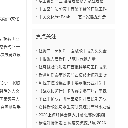
从山野到产业:福临瑶浴助力从江瑶浴走向共赢之路
中国空间站动态｜有条不紊的在轨工作日常
中关文化Art Bank——艺术家熊龙灯走进兴业银行北京开发区私行
为城市文化
焦点关注
，扭转工业
总长约24米
轻资产・高利润・强赋能｜成为久久金管家“盟友”，抢占财富新风口
此次展览以该
巾帼聚力启新程 共筑时代她力量——巾帼天团第四次组委会筹备会圆满举办
轻舟试验飞船发布首批科学与工程成果
新疆阿勒泰市公安局团结路街道派出所:推行“五步”工作法 打造新时代“枫”景线
阿拉丁控股集团携手埃塞俄比亚开创中非工业农业合作新篇章
建设史、老照
《战双帕弥什》卡牌赛引爆广州，杰森娱乐构建原创TCG赛事生态
毯背后的人文
不止于护肤，珈芮宝陪你开启长期养肤之旅
获国家领导人
嘉科新能源与水生态研究院共商AI水处理
界名画以及手
2026上海环博会盛大开幕:智能化浪潮席卷环保产业
精准对接促发展 深度交流谋共赢 2026年企业投融资交流活动第二期圆满举行