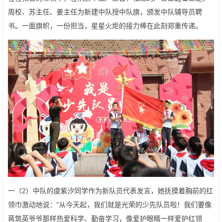
周校、苏主任、姜主任为新建中队授中队旗，颁发中队辅导员聘
书。一面旗帜，一份担当，星星火炬的接力棒在此刻郑重传递。
一（2）中队的虞紫汐同学作为新队员代表发言，她抚摸着胸前的红
领巾激动地说："从今天起，我们就是光荣的少先队员啦！我们要像
蒋筑英爷爷那样热爱科学、勤奋学习，像爱护眼睛一样爱护红领