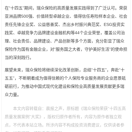
在“十四五”期间，瑞众保险的高质量发展实践得到了广泛认可。荣获
亚洲品牌500强、价值转型卓越企业、值得信任寿险样本企业、社会
责任先锋企业奖、公益慈善奖、杰出乡村振兴典范奖、ESG投资实
践奖、卓越竞争力品牌建设金融机构等44个企业荣誉，覆盖公司治
理、社会责任、品牌建设、产品创新等多个方面，充分彰显了瑞众
保险作为国有金融企业，对“服务国之大者，守护美好生活”的使命担
当的深刻践行。
展望未来，瑞众保险将继续深化改革创新，总结“十四五”，奔赴“十
五五”，不断朝着成为值得信赖的个人保险专业服务商的企业愿景砥
砺前行，为推动中国式现代化建设和保险业高质量发展贡献更多瑞
众力量。
本文内容转载自：晨报之声，原标题《瑞众保险荣获“十四五高
质量发展案例”大奖》，版权归原作者所有，内容为原作者独立观
点，不代表本站立场。所涉内容不构成投资消费建议，仅供读者参