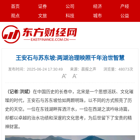
首页
证券
公司
经济
产经
观点
文旅
科技
城市
公益
王安石与苏东坡:两湖治理映照千年治世智慧
发布时间：
2025-06-24 17:30:49
来源：
晨报之声
浏览量：
48073次
（记者
:
洪斌）
在中国历史的长卷中，北宋是一个思想活跃、文化璀
璨的时代，王安石与苏东坡恰如两颗明珠，以不同的方式照亮了历
史的天空。一位在东钱湖畔挥洒汗水，一位在西湖之滨吟咏诗篇，
却都以卓越的治水功绩和深邃的文化思考，为后世留下了宝贵的精
神财富。