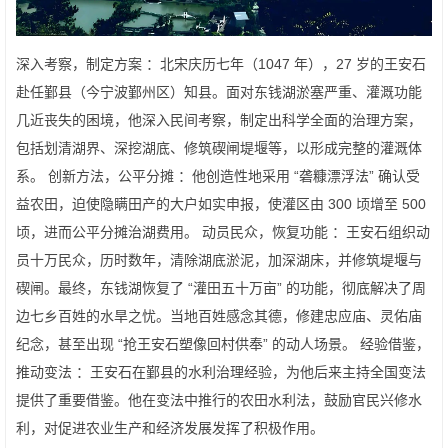
深入考察，制定方案 ：北宋庆历七年（1047 年），27 岁的王安石
赴任鄞县（今宁波鄞州区）知县。面对东钱湖淤塞严重、灌溉功能
几近丧失的困境，他深入民间考察，制定出科学全面的治理方案，
包括划清湖界、深挖湖底、修筑碶闸堤堰等，以形成完整的灌溉体
系。 创新方法，公平分摊 ：他创造性地采用 “砻糠漂浮法” 确认受
益农田，迫使隐瞒田产的大户如实申报，使灌区由 300 顷增至 500
顷，进而公平分摊治湖费用。 动员民众，恢复功能 ：王安石组织动
员十万民众，历时数年，清除湖底淤泥，加深湖床，并修筑堤堰与
碶闸。最终，东钱湖恢复了 “灌田五十万亩” 的功能，彻底解决了周
边七乡百姓的水旱之忧。当地百姓感念其德，修建忠应庙、灵佑庙
纪念，甚至出现 “抢王安石塑像回村供奉” 的动人场景。 经验借鉴，
推动变法 ：王安石在鄞县的水利治理经验，为他后来主持全国变法
提供了重要借鉴。他在变法中推行的农田水利法，鼓励官民兴修水
利，对促进农业生产和经济发展发挥了积极作用。