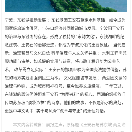
宁波：东钱湖推动发展 ：东钱湖因王安石奠定水利基础，如今成为
国家级旅游度假区，与港口经济共同推动城市发展。宁波因王安石
的治理与东钱湖的存在，形成了独特的 “宋韵文化”，东钱湖畔的纪
念建筑、王安石的治鄞史迹，都成为宁波文化的重要象征。 当代启
示：治理智慧与文化自信 科学治理与人文关怀并重 ：水利工程需兼
顾功能与审美，如苏堤的实用与诗意，将市政工程升华为公共艺
术。 改革需立足实际 ：王安石的鄞县经验为全国变法提供借鉴，苏
轼的地方实践则强调民生为本。 文化赋能城市发展 ：两湖因文豪的
治理与吟咏，成为城市精神符号，至今滋养文旅经济。 千年已逝，
东钱湖的碧波仍映照着王安石 “为民兴利” 的初心，西湖的烟柳依旧
传颂苏东坡 “淡妆浓抹” 的诗意。他们的故事，不仅是治水的典范，
更是中华文明中 “实干与风骨”“改革与守正” 的永恒对话。
本文内容转载自：晨报之声，原标题《王安石与苏东坡:两湖治