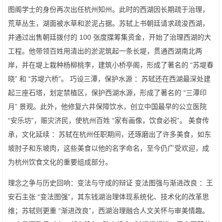
图阁学士的身份再次出任杭州知州。此时的西湖因长期疏于治理，
荒草丛生，湖面被水草和淤泥占据。苏轼上书朝廷请求疏浚西湖，
并通过出售朝廷拨付的 100 张度牒筹集资金，开始了治理西湖的大
工程。他带领百姓用清出的淤泥筑起一条长堤，贯通西湖南北两
岸，并在堤上栽种杨柳桃李，建筑小桥亭阁，形成了著名的 “苏堤春
晓” 和 “苏堤六桥”。 巧设三潭，保护水源 ：苏轼还在西湖最深处建
起三座石塔，划定禁植区，保护西湖水源，形成了著名的 “三潭印
月” 景观。此外，他修复六井保障饮水，创立中国最早的公立医院
“安乐坊”，赈灾济民，使杭州百姓 “家有画像，饮食必祝”。 美食传
承，文化延续 ：苏轼在杭州任职期间，还琢磨出了许多美食，如东
坡肘子和东坡肉，这些美食以他的名字命名，至今仍广受欢迎，成
为杭州饮食文化的重要组成部分。
理念之争与历史回响：变法与守成的辩证 变法图强与渐进改良 ：王
安石主张 “变法图强”，其东钱湖治理体现系统化、技术化的改革思
维；苏轼则更重 “渐进改良”，西湖治理融合人文关怀与审美情趣。