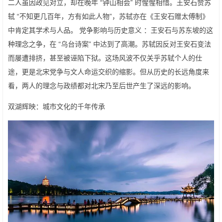
二人虽因政见对立，却在晚年 “钟山相会” 时惺惺相惜。王安石赞苏
轼 “不知更几百年，方有如此人物”，苏轼亦在《王安石赠太傅制》
中肯定其学术与人品。 党争影响与历史意义 ：王安石与苏东坡的这
种理念之争，在 “乌台诗案” 中达到了高潮。苏轼因反对王安石变法
而屡遭排挤，甚至被诬陷下狱。这场风波不仅关乎苏轼个人的仕
途，更是北宋党争与文人命运交织的缩影。但从历史的长远角度来
看，两人的理念与政绩都对北宋乃至后世产生了深远的影响。
双湖辉映：城市文化的千年传承