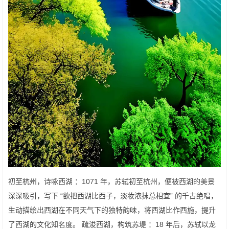
初至杭州，诗咏西湖 ：1071 年，苏轼初至杭州，便被西湖的美景
深深吸引，写下 “欲把西湖比西子，淡妆浓抹总相宜” 的千古绝唱，
生动描绘出西湖在不同天气下的独特韵味，将西湖比作西施，提升
了西湖的文化知名度。 疏浚西湖，构筑苏堤 ：18 年后，苏轼以龙