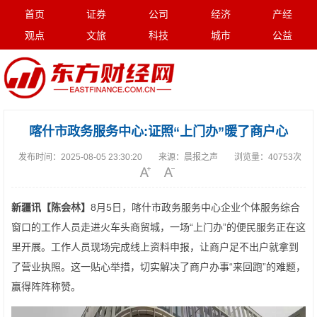
首页
证券
公司
经济
产经
观点
文旅
科技
城市
公益
喀什市政务服务中心:证照“上门办”暖了商户心
发布时间：
2025-08-05 23:30:20
来源：
晨报之声
浏览量：
40753次
新疆讯【陈会林】
8月5日，喀什市政务服务中心企业个体服务综合
窗口的工作人员走进火车头商贸城，一场“上门办”的便民服务正在这
里开展。工作人员现场完成线上资料申报，让商户足不出户就拿到
了营业执照。这一贴心举措，切实解决了商户办事“来回跑”的难题，
赢得阵阵称赞。