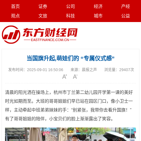
首页
证券
公司
经济
产经
观点
文旅
科技
城市
公益
当国旗升起,萌娃们的 “专属仪式感”
发布时间：
2025-09-01 16:50:06
来源：
晨报之声
浏览量：
29407次
清晨的阳光洒在操场上，杭州市丁兰第二幼儿园开学第一课的美好
时光如期而至。大班的哥哥姐姐们早已站在园区门口，像小卫士一
样，主动牵起中班弟弟妹妹的手：“别紧张，我带你去看升国旗！”
有了哥哥姐姐的陪伴，小宝贝们的脸上渐渐露出了笑容。