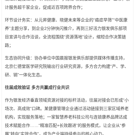
计服务超千家企业，促成近百项跨界合作；
环节设计务实：从元昇健康、晓健未来等企业的“癌症早筛”“中医康
养”主题分享，到企业2分钟快闪推介，再到三好活力银发俱乐部项
目宣讲与合作洽谈，全流程围绕“资源落地”设计，缩短合作决策链
路；
生态协同升级：协办单位中国晨报银发俱乐部提供媒体传播支持，
北京仁德堂医学研究院输出行业研究资源，多方合力构建“产、学、
研、销”一体化生态。
往届成效验证 多方共赢成行业共识
作为银发经济垂直领域资源对接的标杆活动，往届对接会已形成“小
场次、高成效”口碑。某健康管理企业通过活动链接到三家区域养老
机构，实现服务落地；一家智慧养老科技公司与连锁康养品牌达成
技术赋能合作……“精准匹配+长效跟进”的服务模式，让企业从“参
展”转向“实效合作”，成为产业端持续参与的核心动力。