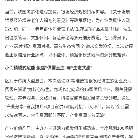
当前，我国老龄化进程加速，银发经济规模持续扩容。《关于发展
银发经济增进老年人福祉的意见》等政策落地，为产业发展注入政
策动能；同时，老年群体消费需求从“生存型”向“品质型”升级，催生
出健康管理、文旅休闲、智慧养老等多元细分赛道。在此背景下，
产业端对“精准资源对接、高效生态协同”的需求愈发迫切，本次对接
会正是瞄准行业痛点，以小型化、精准化模式破局资源分散难题。
小而精模式赋能 聚焦“供需直连”与“生态共建”
区别于传统大型展会，本次活动以“精准链接银发经济生态企业及消
费客户资源”为核心特色，每场仅定向邀约15家优质企业，覆盖健康
管理、养老服务、文旅消费、科技赋能等银发经济关键领域。通过
“产业分享+自我推介+项目宣讲+深度对接”四大环节，实现“企业需
求快速表达、合作资源即时匹配、产业资源长效沉淀”。
产业价值凸显：主办方三好活力银发俱乐部透露，年度规划100场银
发经济链接活动，以“高频次、小而精”模式覆盖全国核心产业带，累