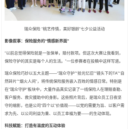
瑞众保险 “桃艺传情，美好银龄”七夕公益活动
影像叙事：保险服务的“情感新界面”
“以前总觉得保险就是一张保单，赔付款项。但这次大赛让我看到，
保险守护的其实是每个人的生活。”一位参赛者在投稿中这样写道。
瑞众保险巧妙以五大主题——“瑞众守护”“拾光忆旧”“镜头下的TA”“自
然碎片”“烟火人间”，将传统保险服务嵌入百姓的情感日常。特别是
在“瑞众守护”板块中，大量作品真实记录了一线保险人在理赔查勘、
客户服务、救灾援助中的身影。这些照片背后，是瑞众员工日夜坚
守的缩影，也是公司“四个以”价值观——以党的需要为旨、以客户需
求为先、以公司利益为重、以员工幸福为要——的生动体现。
科技赋能：打造有温度的互动体验