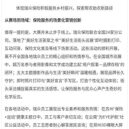
体现瑞众保险积极服务乡村振兴，探索帮农助农新路径
从赛场到场域：保险服务的场景化营销创新
值得一提的是，大赛并未止步于线上。瑞众保险联合全国24家分公
司，落地了“美好生活答案之书”“美好生活街头巡展”即时摄影打印、
互动问答、保险文化普及等线下场景活动。这些活动的顺利开展，
离不开全国各地瑞众员工的精心组织和热情参与。在全国城市巡展
中，超万名参与者用影像和文字成功建立起“用户叙事－品牌存档”的
闭环；五大主题摄影作品与生活“美好瞬间”温暖相遇，展现品牌长久
守护；即时照片打印与“美好宣言”手写区，打造个性化互动体验；街
头采访捕捉最真实的生活感悟，让保险服务与民众心声产生奇妙的
化学反应。
在各地活动中，瑞众员工展现出专业素养和服务热情：在苏州“保险
+运动”健康主题日中，员工与客户亲切互动；在云南“为EYE护航”社
区公益活动中，员工志愿者耐心解答居民咨询；在郑州3D裸眼大屏