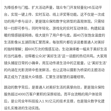
为降低参与门槛、扩大活动声量，瑞众专门开发轻量化H5互动平
台，实现一键上传、实时互动、线上评奖等功能。这不仅是一次成
功的用户参与设计，更是瑞众保险数字化转型的直观体现。只需轻
轻一扫即可参与，同时年轻化、游戏化的实时互动体验，构建起温
暖的情感链接网络，极大提升了用户参与度。超40万张饱含温度的
生活影像从五湖四海汇聚而来，每张照片都在诉说着普通人对美好
的独特理解；超600万次的情感互动，生动演绎着一幅关于美好生活
的当代画卷，诠释着公众对“美好生活”这一话题的热切共鸣。大家用
镜头捕捉日常的小确幸，用互动传递生活中的正能量，让“美好生活”
的内涵在光影流转中愈发鲜活，也让这场以摄影为桥梁的主题活动
真正成为了连接大众情感、汇聚生活智慧的温暖纽带。
跳动的数字背后，是普通人对美好生活的真挚向往，更是瑞众保险
服务超过4000万客户累积的深厚经验。而平台流畅的用户体验背
后，是公司全年科技投入1.91亿元的技术支撑，也是瑞众数字化建
设扎实推进的生动实践。