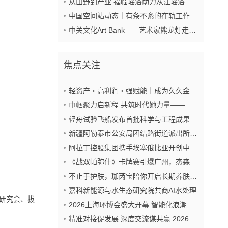
从山野到产业:福临瑶浴助力从江瑶浴走向共赢之路
中国空间站动态｜有条不紊的在轨工作日常
中关文化Art Bank——艺术家熊龙灯走进兴业银行北京开发区私行
焦点关注
轻资产・高利润・强赋能｜成为久久金管家“盟友”，抢占财富新风口
巾帼聚力启新程 共筑时代她力量——巾帼天团第四次组委会筹备会圆满举办
轻舟试验飞船发布首批科学与工程成果
新疆阿勒泰市公安局团结路街道派出所:推行“五步”工作法 打造新时代“枫”景线
阿拉丁控股集团携手埃塞俄比亚开创中非工业农业合作新篇章
《战双帕弥什》卡牌赛引爆广州，杰森娱乐构建原创TCG赛事生态
不止于护肤，珈芮宝陪你开启长期养肤之旅
嘉科新能源与水生态研究院共商AI水处理
想研究会、拔
2026上海环博会盛大开幕:智能化浪潮席卷环保产业
精准对接促发展 深度交流谋共赢 2026年企业投融资交流活动第二期圆满举行