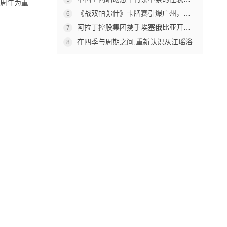
0周年为重
《战双帕弥什》卡牌赛引爆广州，杰森娱乐构建原创TCG赛事生态
6
阿拉丁控股集团携手埃塞俄比亚开创中非工业农业合作新篇章
7
在四季与周期之间,重新认识从江瑶浴
8