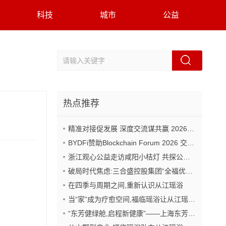
科技
城市
公益
热点推荐
精准对接促发展 深度交流谋共赢 2026年企业投融资交流活动第二期圆满举行
BYDFi赞助Blockchain Forum 2026 交流Web3与AI生态
浙江观心公益走访咸阳小桔灯 共探公益事业可持续发展新路径
破局时代焦虑:三合盛控股集团“全福优选”平台正式启航
在四季与周期之间,重新认识从江瑶浴
当“家”成为疗愈空间,福临瑶浴让从江瑶浴走进日常生活
“东芳健绿舱,启程新健康”——上海东芳健绿AI智能养身舱品牌发布会圆满成功