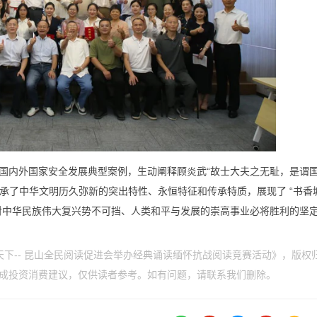
国内外国家安全发展典型案例，生动阐释顾炎武“故士大夫之无耻，是谓国
传承了中华文明历久弥新的突出特性、永恒特征和传承特质，展现了 “书香
了对中华民族伟大复兴势不可挡、人类和平与发展的崇高事业必将胜利的坚
天下-- 昆山全民阅读促进会举办经典诵读缅怀抗战阅读竞赛活动》，版权
成投资消费建议，仅供读者参考。如有问题，请联系我们删除。