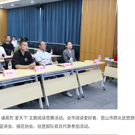
典 诵英烈 爱天下”主题阅读竞赛活动。全市阅读爱好者、昆山市顾炎武思
促进会、插花协会、驻昆部队官兵代表参加活动。