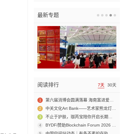
最新专题
阅读排行
7天
30天
第六届消博会圆满落幕 海南富进爱科合成生物成果赋能生物制造产业新发展
1
中关文化Art Bank——艺术家熊龙灯走进兴业银行北京开发区私行
2
不止于护肤，珈芮宝陪你开启长期养肤之旅
3
BYDFi赞助Blockchain Forum 2026 交流Web3与AI生态
4
中国空间站动态｜有条不紊的在轨工作日常
5