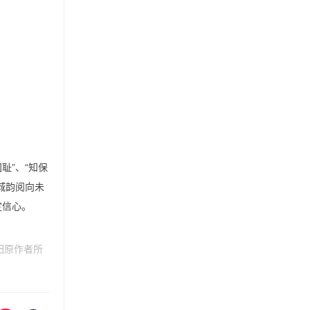
耻”、“知保
城韵阅向未
定信心。
归原作者所