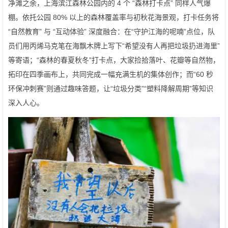
净滩之余，上海滨江森林公园内的 4 个 “森林打卡点” 同样人气爆
棚。依托公园 80% 以上的森林覆盖率与初秋花海景观，打卡任务将
“自然教育” 与 “互动体验” 深度融合：在“守护江海的呢喃”点位，队
员们用丙烯马克笔在海飘木牌上写下“希望没有人再把垃圾扔进海里”
等寄语；“森林的春夏秋冬”打卡点，大家捡拾落叶、花瓣等自然物，
拓印在四季画布上，共同完成一幅充满生机的集体创作；而“60 秒
环保冲刺赛”则通过趣味答题，让“垃圾分类”“塑料降解周期”等知识
深入人心。