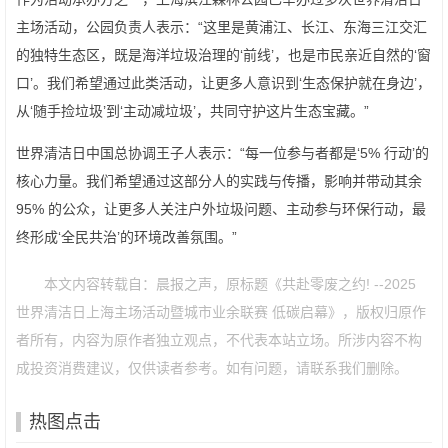
主场活动，公园负责人表示：“这里是黄浦江、长江、东海三江交汇
的独特生态区，既是海洋垃圾治理的‘前线’，也是市民亲近自然的‘窗
口’。我们希望通过此类活动，让更多人意识到‘生态保护就在身边’，
从‘随手捡垃圾’到‘主动减垃圾’，共同守护这片生态宝藏。”
世界清洁日中国总协调王子人表示：“每一位参与者都是‘5% 行动’的
核心力量。我们希望通过这部分人的实践与传播，影响并带动其余
95% 的公众，让更多人关注户外垃圾问题、主动参与环保行动，最
终形成‘全民共治’的环境改善氛围。”
本文内容转载自：晨报之声，原标题《共赴零废之约! --2025
世界清洁日上海主场活动暨城市业余联赛 低碳启幕》，版权归原作
者所有，内容为原作者独立观点，不代表本站立场。所涉内容不构
成投资消费建议，仅供读者参考。如有问题，请联系我们删除。
热图点击