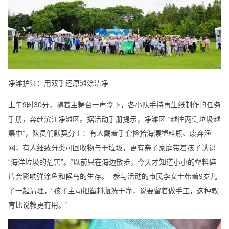
净滩护江：用双手还原滩涂洁净
上午9时30分，随着主舞台一声令下，各小队手持再生纸制作的任务
手册，奔赴滨江净滩区。据活动手册提示，净滩区 “越往两侧垃圾越
集中”，队员们默契分工：有人戴着手套捡拾海漂塑料瓶、废弃渔
网，有人细致分类可回收物与干垃圾，更有亲子家庭带着孩子认识
“海洋垃圾的危害”。“以前只在海边散步，今天才知道小小的塑料碎
片会影响弹涂鱼和候鸟的生存。” 参与活动的市民李女士带着9岁儿
子一起清理，“孩子主动把塑料瓶洗干净，说要留着做手工，这种教
育比说教更有用。”