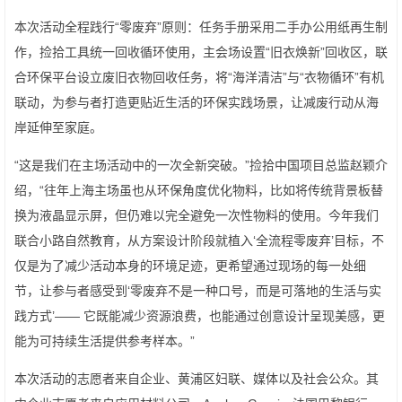
本次活动全程践行“零废弃”原则：任务手册采用二手办公用纸再生制
作，捡拾工具统一回收循环使用，主会场设置“旧衣焕新”回收区，联
合环保平台设立废旧衣物回收任务，将“海洋清洁”与“衣物循环”有机
联动，为参与者打造更贴近生活的环保实践场景，让减废行动从海
岸延伸至家庭。
“这是我们在主场活动中的一次全新突破。”捡拾中国项目总监赵颖介
绍，“往年上海主场虽也从环保角度优化物料，比如将传统背景板替
换为液晶显示屏，但仍难以完全避免一次性物料的使用。今年我们
联合小路自然教育，从方案设计阶段就植入‘全流程零废弃’目标，不
仅是为了减少活动本身的环境足迹，更希望通过现场的每一处细
节，让参与者感受到‘零废弃不是一种口号，而是可落地的生活与实
践方式’—— 它既能减少资源浪费，也能通过创意设计呈现美感，更
能为可持续生活提供参考样本。”
本次活动的志愿者来自企业、黄浦区妇联、媒体以及社会公众。其