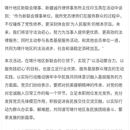
喀什地区新联会理事、新疆诚丹律师事务所主任印玉燕在活动中谈
到：“作为新联会理事单位，我所党员律师们在服务群众的过程中，
不仅锤炼了党性修养，更深刻体会到‘为人民服务’的根本宗旨。未
来，我们将坚守法治初心，努力为当事人提供更优质、更高效的法
律服务；同时主动参与各类基层服务活动，和其他会员单位一道，
共同为喀什地区的法治进步、社会和谐稳定添砖加瓦。”
本次活动，在喀什地区新联会的引领下，实现了“以活动聚合力、以
服务践初心”的目标，也是立足行业优势、服务基层群众理念的生动
实践，以实际行动推动铸牢中华民族共同体意识融入基层服务的方
方面面。党员们纷纷表示，要把对抗美援朝精神的传承、对党的绝
对忠诚融入日常工作的每一个环节，立足本职岗位发光发热，充分
发挥党员先锋模范作用，积极促进各民族交往交流交融，以实际行
动为群众办实事、解难题，共同谱写喀什地区各民族团结奋斗、繁
荣发展的新篇章。