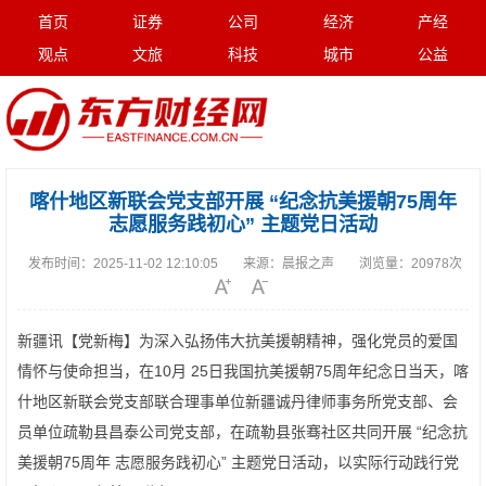
首页
证券
公司
经济
产经
观点
文旅
科技
城市
公益
喀什地区新联会党支部开展 “纪念抗美援朝75周年
志愿服务践初心” 主题党日活动
发布时间：
2025-11-02 12:10:05
来源：
晨报之声
浏览量：
20978次
新疆讯【党新梅】为深入弘扬伟大抗美援朝精神，强化党员的爱国
情怀与使命担当，在10月 25日我国抗美援朝75周年纪念日当天，喀
什地区新联会党支部联合理事单位新疆诚丹律师事务所党支部、会
员单位疏勒县昌泰公司党支部，在疏勒县张骞社区共同开展 “纪念抗
美援朝75周年 志愿服务践初心” 主题党日活动，以实际行动践行党