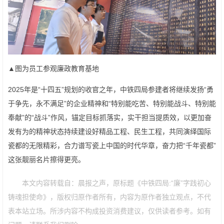
▲图为员工参观廉政教育基地
2025年是“十四五”规划的收官之年，中铁四局参建者将继续发扬“勇
于争先，永不满足”的企业精神和“特别能吃苦、特别能战斗、特别能
奉献”的“战斗”作风，锚定目标抓落实，实干担当提质效，以更加奋
发有为的精神状态持续建设好精品工程、民生工程，共同演绎国际
瓷都的无限精彩，合力谱写瓷上中国的时代华章，奋力把“千年瓷都”
这张靓丽名片擦得更亮。
本文内容转载自：晨报之声，原标题《中铁四局:“廉”字践初心
铸魂担使命》，版权归原作者所有，内容为原作者独立观点，不代
表本站立场。所涉内容不构成投资消费建议，仅供读者参考。如有