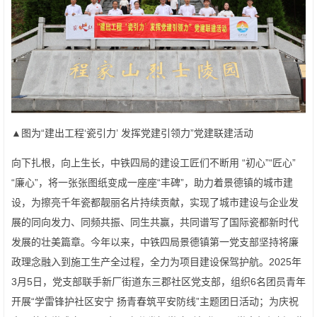
▲图为“建出工程‘瓷引力’ 发挥党建引领力”党建联建活动
向下扎根，向上生长，中铁四局的建设工匠们不断用 “初心”“匠心”
“廉心”，将一张张图纸变成一座座“丰碑”，助力着景德镇的城市建
设，为擦亮千年瓷都靓丽名片持续贡献，实现了城市建设与企业发
展的同向发力、同频共振、同生共赢，共同谱写了国际瓷都新时代
发展的壮美篇章。今年以来，中铁四局景德镇第一党支部坚持将廉
政理念融入到施工生产全过程，全力为项目建设保驾护航。2025年
3月5日，党支部联手新厂街道东三郡社区党支部，组织6名团员青年
开展“学雷锋护社区安宁 扬青春筑平安防线”主题团日活动；为庆祝