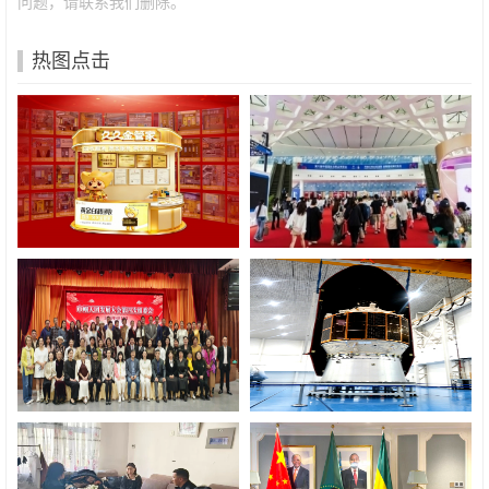
问题，请联系我们删除。
热图点击