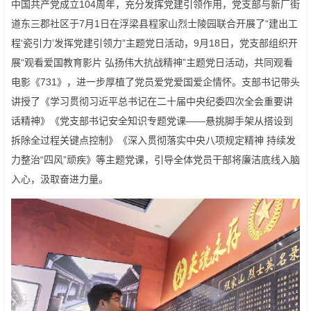
中国共产党成立104周年，充分发挥党建引领作用，党支部与新厂街
道东三郡社区于7月1日在浮梁县程家山烈士陵园联合开展了“建出工
程‘瓷引力’发挥党建引领力”主题党日活动，9月18日，党支部组织开
展“观看爱国教育影片 弘扬伟大抗战精神”主题党日活动，共同观看
电影《731》，进一步厚植了党员爱党爱国爱企情怀。支部书记带头
讲授了《学习贯彻习近平总书记在二十届中央纪委四次全会重要讲
话精神》《党支部书记安全知识专题党课——悬挑脚手架从搭设到
拆除全过程关键点控制》《深入贯彻落实中央八项规定精神 持续发
力整治“四风”顽疾》等主题党课，引导全体党员干部将廉洁底线入脑
入心，汲取奋进力量。