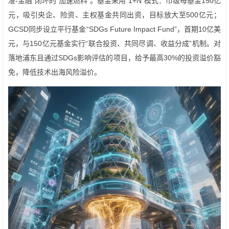
准-金融”闭环的“加速燃料”。基金采用“1+N”模式：市级母基金150亿
元，吸引央企、险资、主权基金共同出资，目标放大至500亿元；
GCSD同步设立平行基金“SDGs Future Impact Fund”，首期10亿美
元，与150亿元基金实行“联合投资、共同尽调、收益分成”机制。对
落地浦东且通过SDGs影响评估的项目，给予最高30%的投资溢价豁
免，降低技术出海风险溢价。