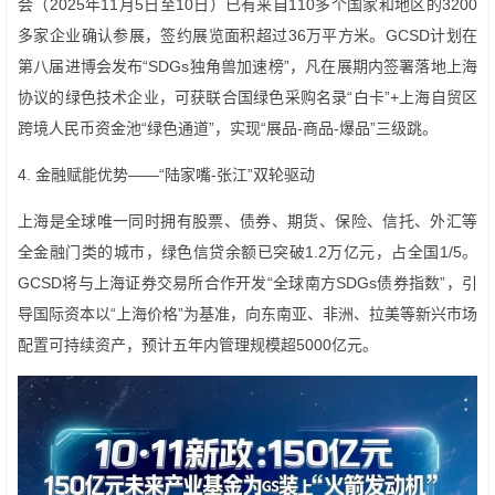
会（2025年11月5日至10日）已有来自110多个国家和地区的3200
多家企业确认参展，签约展览面积超过36万平方米。GCSD计划在
第八届进博会发布“SDGs独角兽加速榜”，凡在展期内签署落地上海
协议的绿色技术企业，可获联合国绿色采购名录“白卡”+上海自贸区
跨境人民币资金池“绿色通道”，实现“展品-商品-爆品”三级跳。
4. 金融赋能优势——“陆家嘴-张江”双轮驱动
上海是全球唯一同时拥有股票、债券、期货、保险、信托、外汇等
全金融门类的城市，绿色信贷余额已突破1.2万亿元，占全国1/5。
GCSD将与上海证券交易所合作开发“全球南方SDGs债券指数”，引
导国际资本以“上海价格”为基准，向东南亚、非洲、拉美等新兴市场
配置可持续资产，预计五年内管理规模超5000亿元。