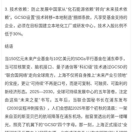
3. 技术依赖：防止发展中国家从“化石能源依赖”转向“未来技术依
赖”。GCSD设置“技术转移+本地制造”捆绑条款，凡享受基金支持的
企业，必须在目标国建立本地化工厂或研发中心，技术入股比例不
低于30%。
结语
当150亿元未来产业基金与10亿美元的SDGs平行基金在浦东牵手，
当可控核聚变、脑机接口、量子通信等“科幻级”技术通过GCSD的
“联合国网络”走向全球南方，上海不仅将自身推上“未来产业引领地”
的宝座，更让“可持续”不再是口号，而是可复制、可融资、可盈利的
新经济形态。2025—2030，全球可持续发展中心的五年答卷，注定
由这些“未来之星”书写。五年后，当联合国秘书长在浦东发布
《2030议程冲刺报告》，人们会想起2025年那个初秋的清晨：一架
来自亚的斯亚贝巴的航班降落在浦东机场，舷窗里透出的第一缕曙
光，照亮了机翼下的“GCSD”四个字母。那一刻，上海正式接过“全