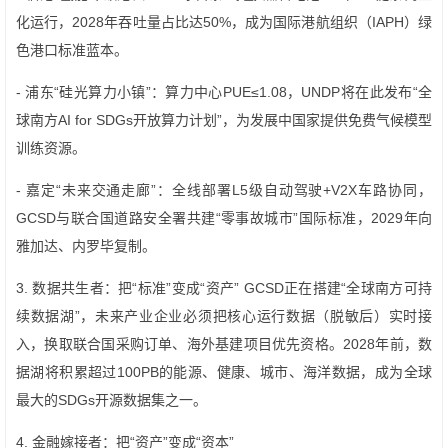
化运行，2028年吞吐量占比达50%，成为国际港航组织（IAPH）绿
色港口标准蓝本。
- 浦东“硅光算力小镇”：算力中心PUE≤1.08，UNDP将在此发布“全
球南方AI for SDGs开放算力计划”，为发展中国家提供免费气候模型
训练资源。
- 嘉定“未来交通走廊”：全线部署L5级自动驾驶+V2X车路协同，
GCSD与联合国道路安全署共建“零事故城市”国际标准，2029年向
雅加达、内罗毕复制。
3. 数据共生者：把“标准”变成“资产” GCSD正在搭建“全球南方可持
续数据湖”，未来产业企业必须把核心运行数据（脱敏后）实时接
入，换取联合国采购订单、海外基建项目优先资格。2028年前，数
据湖将积累超过100PB的能源、健康、城市、海洋数据，成为全球
最大的SDGs开源数据集之一。
4. 金融嫁接者：把“资产”变成“资本”