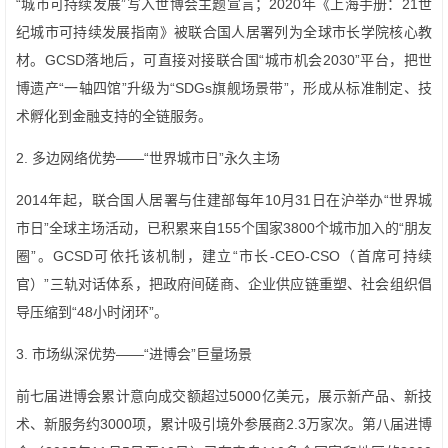
“城市可持续发展”写入世博会主题宣言；2020年《上海手册：21世
纪城市可持续发展指南》被联合国人居署列为全球市长学院核心教
材。GCSD落地后，可直接对接联合国“城市机会2030”平台，把世
博遗产“一轴四馆”升级为“SDGs旗舰场景带”，形成从标准制定、技
术孵化到金融支持的全链服务。
2. 多边网络优势——“世界城市日”永久主场
2014年起，联合国人居署与住建部每年10月31日在沪举办“世界城
市日”全球主场活动，已积累来自155个国家3800个城市加入的“朋友
圈”。GCSD可依托该机制，建立“市长-CEO-CSO（首席可持续
官）”三轨对话体系，把政府间磋商、企业供应链重塑、社会组织倡
导压缩到“48小时闭环”。
3. 市场纵深优势——“进博会”巨量场景
前七届进博会累计意向成交额超过5000亿美元，展示新产品、新技
术、新服务约3000项，累计吸引境外参展商2.3万家次。第八届进博