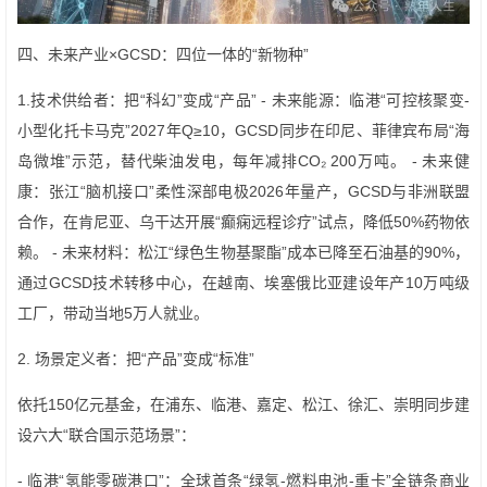
四、未来产业×GCSD：四位一体的“新物种”
1.技术供给者：把“科幻”变成“产品” - 未来能源：临港“可控核聚变-
小型化托卡马克”2027年Q≥10，GCSD同步在印尼、菲律宾布局“海
岛微堆”示范，替代柴油发电，每年减排CO₂ 200万吨。 - 未来健
康：张江“脑机接口”柔性深部电极2026年量产，GCSD与非洲联盟
合作，在肯尼亚、乌干达开展“癫痫远程诊疗”试点，降低50%药物依
赖。 - 未来材料：松江“绿色生物基聚酯”成本已降至石油基的90%，
通过GCSD技术转移中心，在越南、埃塞俄比亚建设年产10万吨级
工厂，带动当地5万人就业。
2. 场景定义者：把“产品”变成“标准”
依托150亿元基金，在浦东、临港、嘉定、松江、徐汇、崇明同步建
设六大“联合国示范场景”：
- 临港“氢能零碳港口”：全球首条“绿氢-燃料电池-重卡”全链条商业