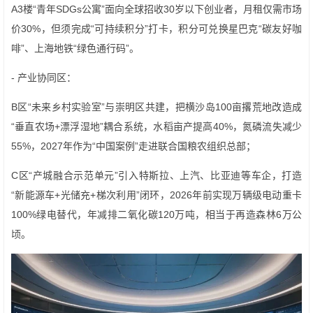
A3楼“青年SDGs公寓”面向全球招收30岁以下创业者，月租仅需市场
价30%，但须完成“可持续积分”打卡，积分可兑换星巴克“碳友好咖
啡”、上海地铁“绿色通行码”。
- 产业协同区：
B区“未来乡村实验室”与崇明区共建，把横沙岛100亩撂荒地改造成
“垂直农场+漂浮湿地”耦合系统，水稻亩产提高40%，氮磷流失减少
55%，2027年作为“中国案例”走进联合国粮农组织总部；
C区“产城融合示范单元”引入特斯拉、上汽、比亚迪等车企，打造
“新能源车+光储充+梯次利用”闭环，2026年前实现万辆级电动重卡
100%绿电替代，年减排二氧化碳120万吨，相当于再造森林6万公
顷。