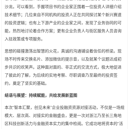
沙龙。可以看到，手握项目书的企业家正围着一位投资人详细介绍
技术细节；几位来自不同机构的投资人正在共同探讨某个新兴赛道
的投资逻辑；也有上下游产业的企业家之间，发现了业务协同的可
能，热烈地讨论着合作方案；更有企业负责人与街区服务人员咨询
入驻政策或专项服务。
思想的碰撞激荡出智慧的火花，真诚的沟通铺设着信任的桥梁。现
场不时传来交换名片、添加微信的提示音，以及就某个议题达成初
步共识的欢笑声。这种面对面的、非正式的交流方式，极大地促进
了彼此的了解，为后续的实地考察、尽职调查乃至最终的投资签
约，奠定了坚实的基础。
结语与展望：持续赋能，共绘发展新蓝图
本次“智本汇聚，创见未来”企业投融资资源对接活动，不仅是一场规
模大、层次高、对接实的金融盛会，更是一次对浙江乃至长三角地
区科技创新活力与金融资本实力的集中检阅。它成功地将资本的“活