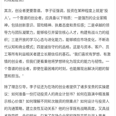
其次，创业者更要靠谱。 李子征强调，投资在某种程度上就是“投
人”。一个靠谱的创业者，应具备以下特质：一是强烈的企业家精
神，包括创新意识、冒险精神、执着态度和责任感；二是卓越的领
导力与团队凝聚力，能够吸引并留住核心人才，构建有战斗力的组
织；三是开放的学习心态与进化能力，能够顺应市场变化，不断迭
代认知和商业模式；四是诚信守约的品格，这是与资本、客户、员
工等所有利益相关者建立长期信任的基石。“我们喜欢有梦想、有激
情的创业者，但我们更看重他将梦想转化为现实的能力与韧性。一
个靠谱的创业者，即使在最困难的时刻，也能展现出解决问题的智
慧和担当。”
除了理念引导，李子征还为在场的创业者提供了诸多宝贵的实操建
议：如何准备一份打动投资人的商业计划书？如何在路演中精准展
示核心价值？如何理解不同轮次融资的侧重点？如何设计与投资人
的沟通策略，建立良性互动关系？他的分享既有战略高度，又具战
术指导性，金句频出，引发了在场企业家的强烈共鸣与深入思考。