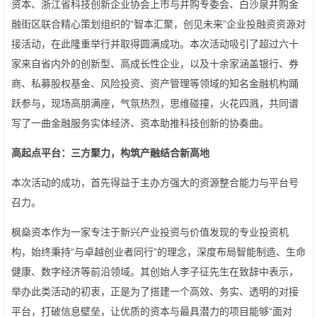
资本、浙江省科技创新企业协会上市与并购专委会、白沙泉并购金
融街区联合精心策划组织的“智本汇聚，创见未来”企业投融资资源对
接活动，在此隆重举行并取得圆满成功。本次活动吸引了超过六十
家来自省内外的创新型、高成长性企业，以及十余家涵盖银行、券
商、私募股权基金、风险投资、资产管理等领域的知名金融机构踊
跃参与，现场高朋满座，气氛热烈，思维碰撞，火花四溅，共同谱
写了一曲金融服务实体经济、资本助推科技创新的协奏曲。
高起点平台：三方聚力，构筑产融结合新高地
本次活动的成功，首先得益于主办方强大的资源整合能力与平台号
召力。
枫燊资本作为一家专注于新兴产业投资与价值发现的专业投资机
构，始终秉持“与卓越创业者同行”的理念，深度布局智能制造、生命
健康、数字经济等前沿领域。其创始人李子征先生在致辞中表示，
举办此类活动的初衷，正是为了搭建一个高效、务实、透明的对接
平台，打破信息壁垒，让优质的资本与最具潜力的项目能够“面对