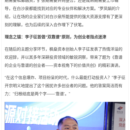
期需要私募融资，扩张期需要并购整合，还是成熟期需要上市辅
导，在白沙泉都能找到对应的专业伙伴和解决方案。”罗凤娟的介
绍，让在场的企业家们对白沙泉所能提供的强大资源支撑有了更深
刻的理解，也为后续的深入合作埋下了伏笔。
理念之锚：李子征首倡“双靠谱”原则，为创业者指点迷津
在随后的主题分享环节，枫燊资本创始人李子征发表了热情洋溢的
欢迎辞，并以其多年深耕投资领域的敏锐洞察，带来了题为《靠谱
的企业与靠谱的创业者——资本视角下的价值共创》的精彩演讲。
“在这个信息爆炸、项目纷呈的时代，什么最能打动投资人？”李子征
开宗明义地提出了这个困扰许多创业者的问题。他的答案简洁而有
力：“归根结底是两个字——‘靠谱’。”