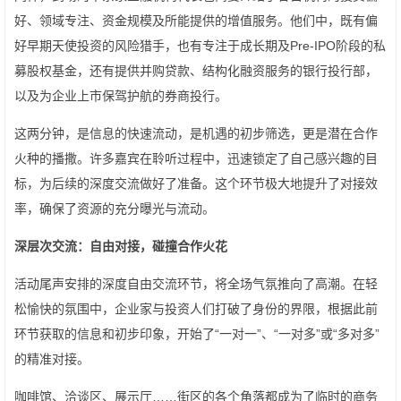
好、领域专注、资金规模及所能提供的增值服务。他们中，既有偏
好早期天使投资的风险猎手，也有专注于成长期及Pre-IPO阶段的私
募股权基金，还有提供并购贷款、结构化融资服务的银行投行部，
以及为企业上市保驾护航的券商投行。
这两分钟，是信息的快速流动，是机遇的初步筛选，更是潜在合作
火种的播撒。许多嘉宾在聆听过程中，迅速锁定了自己感兴趣的目
标，为后续的深度交流做好了准备。这个环节极大地提升了对接效
率，确保了资源的充分曝光与流动。
深层次交流：自由对接，碰撞合作火花
活动尾声安排的深度自由交流环节，将全场气氛推向了高潮。在轻
松愉快的氛围中，企业家与投资人们打破了身份的界限，根据此前
环节获取的信息和初步印象，开始了“一对一”、“一对多”或“多对多”
的精准对接。
咖啡馆、洽谈区、展示厅……街区的各个角落都成为了临时的商务