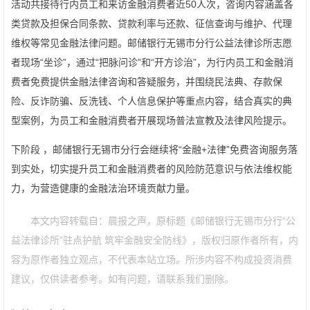
活动共接待行内员工和来访金融消费者近50人次，咨询内容涵盖各
类贷款及担保合同条款、贷款利率与还款、征信查询与维护、代理
维权等常见金融法律问题。邮储银行无锡市分行公益法律诊所志愿
者现场“坐诊”，通过“把脉问诊”和“开方诊治”，为行内员工和金融消
费者免费提供金融法律咨询和答疑服务，并围绕民法典、存款保
险、反诈防骗、反洗钱、个人信息保护等重点内容，结合真实的典
型案例，为员工和金融消费者开展现场普法宣教及法律风险提示。
下阶段 ，邮储银行无锡市分行会继续将“金融+法律”免费咨询服务落
到实处，切实提升员工和金融消费者的风险防范意识与依法维权能
力，为营造健康的金融法治环境贡献力量。
本文内容转载自：晨报之声，原标题《邮储银行无锡市分行“公
益法律诊所”驻点护航 筑牢金融安全防线》，版权归原作者所有，内
容为原作者独立观点，不代表本站立场。所涉内容不构成投资消费
建议，仅供读者参考。如有问题，请联系我们删除。