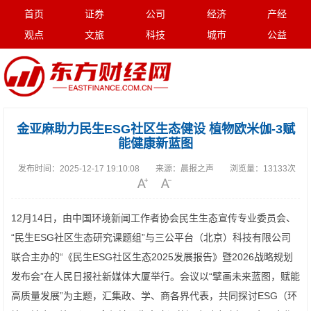
首页
证券
公司
经济
产经
观点
文旅
科技
城市
公益
金亚麻助力民生ESG社区生态健设 植物欧米伽-3赋
能健康新蓝图
发布时间：
2025-12-17 19:10:08
来源：
晨报之声
浏览量：
13133次
12月14日，由中国环境新闻工作者协会民生生态宣传专业委员会、
“民生ESG社区生态研究课题组”与三公平台（北京）科技有限公司
联合主办的“《民生ESG社区生态2025发展报告》暨2026战略规划
发布会”在人民日报社新媒体大厦举行。会议以“擘画未来蓝图，赋能
高质量发展”为主题，汇集政、学、商各界代表，共同探讨ESG（环