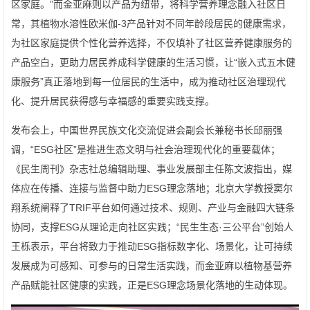
区家庭。”而金亚麻则以产品为纽带，将科学营养理念融入社区日
常，其植物水溶性欧米伽-3产品针对不同年龄段居民的健康需求，
为社区家庭提供个性化营养选择，不仅填补了社区营养健康服务的
产品空白，更助力居民养成科学健康的生活习惯，让“嵌入式五木健
康服务”真正落地到每一位居民的生活中，成为推动社区治理现代
化、提升居民获得感与幸福感的重要实践支撑。
发布会上，中国世界民族文化交流促进会副会长兼秘书长邱丽强
调，“ESG社区”是推进生态文明与社会治理现代化的重要载体；
《民生周刊》杂志社总编辑助理、事业发展部主任陈文波指出，媒
体应在传播、连接与监督中助力ESG理念落地；北京大学教授窦尔
翔系统阐释了TRIF平台如何通过技术、规则、产业与金融四大链条
协同，支撑ESG从理论走向社区实践；“民生生态·三公平台”创始人
王栎表示，平台将致力于推动ESG指标数字化、场景化，让可持续
发展成为可感知、可参与的日常生活实践，而金亚麻以植物基营养
产品赋能社区健康的实践，正是ESG理念场景化落地的生动体现。