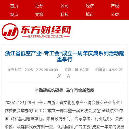
首页
证券
公司
经济
产经
观点
文旅
科技
城市
公益
浙江省低空产业“专工会”成立一周年庆典系列活动隆
重举行
发布时间：
2025-12-29 20:40:08
来源：
晨报之声
浏览量：
42091次
辛勤耕耘结硕果
--
马年再绘
新蓝图
2025年12月28日下午，由浙江省文化创意产业协会低空产业专业工
作委员会举办的“专工会”成立一周年暨一届五次会议在“全域航空·中
国飞谷”基地隆重举行。来自政府部门、专家学者、行业组织、会员
单位、及媒体代表齐聚一堂，认真回顾了“专工委”成立一年来的发展