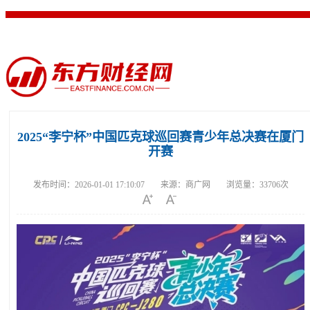
首页
证券
公司
经济
产经
观点
文旅
科技
城市
公益
2025“李宁杯”中国匹克球巡回赛青少年总决赛在厦门
开赛
发布时间：
2026-01-01 17:10:07
来源：
商广网
浏览量：
33706次