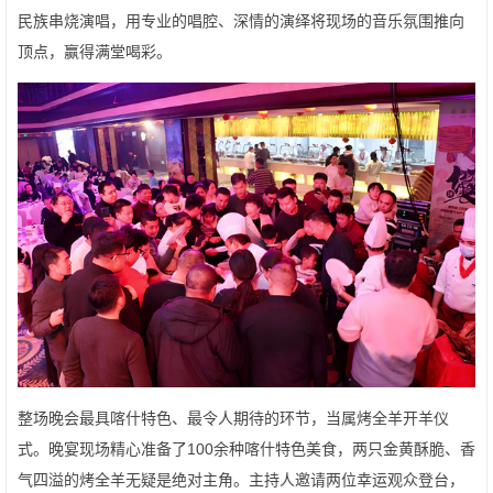
民族串烧演唱，用专业的唱腔、深情的演绎将现场的音乐氛围推向
顶点，赢得满堂喝彩。
整场晚会最具喀什特色、最令人期待的环节，当属烤全羊开羊仪
式。晚宴现场精心准备了100余种喀什特色美食，两只金黄酥脆、香
气四溢的烤全羊无疑是绝对主角。主持人邀请两位幸运观众登台，