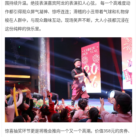
围持续升温。绝技表演嘉宾阿龙的表演扣人心弦， 每一个高难度动
作都引得观众屏气凝神、惊呼连连；滑稽的小丑带着气球和礼物穿
梭在人群中，与观众趣味互动，现场笑声不断，大人小孩都沉浸在
这份纯粹的快乐里。
惊喜抽奖环节更是将晚会推向一个又一个高潮。价值358元的房券、