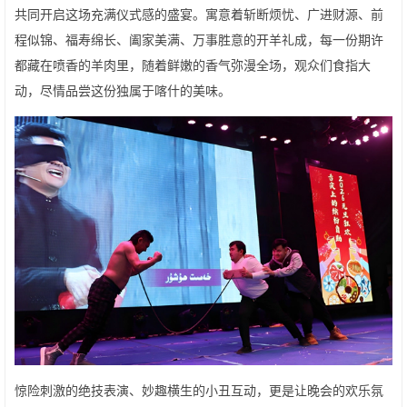
共同开启这场充满仪式感的盛宴。寓意着斩断烦忧、广进财源、前
程似锦、福寿绵长、阖家美满、万事胜意的开羊礼成，每一份期许
都藏在喷香的羊肉里，随着鲜嫩的香气弥漫全场，观众们食指大
动，尽情品尝这份独属于喀什的美味。
惊险刺激的绝技表演、妙趣横生的小丑互动，更是让晚会的欢乐氛