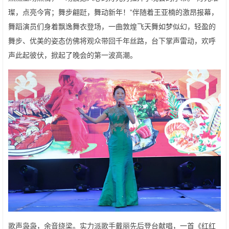
璨，点亮今宵；舞步翩跹，舞动新年！”伴随着王亚楠的激昂报幕，
舞蹈演员们身着飘逸舞衣登场，一曲敦煌飞天舞如梦似幻，轻盈的
舞步、优美的姿态仿佛将观众带回千年丝路，台下掌声雷动，欢呼
声此起彼伏，掀起了晚会的第一波高潮。
歌声袅袅，余音绕梁。实力派歌手戴丽先后登台献唱，一首《红红