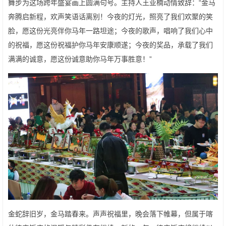
舞步为这场跨年盛宴画上圆满句号。主持人王亚楠动情致辞：“金马
奔腾启新程，欢声笑语话离别！今夜的灯光，照亮了我们欢聚的笑
脸，愿这份光亮伴你马年一路坦途；今夜的歌声，唱响了我们心中
的祝福，愿这份祝福护你马年安康顺遂；今夜的奖品，承载了我们
满满的诚意，愿这份诚意助你马年万事胜意！”
金蛇辞旧岁，金马踏春来。声声祝福里，晚会落下帷幕，但属于喀