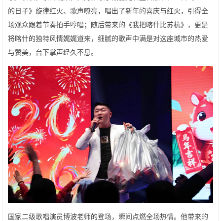
的日子》旋律红火、歌声嘹亮，唱出了新年的喜庆与红火，引得全
场观众跟着节奏拍手哼唱；随后带来的《我把喀什比苏杭》，更是
将喀什的独特风情娓娓道来，细腻的歌声中满是对这座城市的热爱
与赞美，台下掌声经久不息。
国家二级歌唱演员博波老师的登场，瞬间点燃全场热情。他带来的