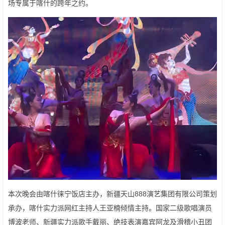
场专属于喀什的跨年之约。
本次晚会由喀什徕宁饭店主办，新疆天山888演艺集团有限公司策划
承办，喀什实力派网红主持人王亚楠倾情主持。国家二级歌唱演员
博波老师、新疆实力派歌手戴丽、绝技表演嘉宾阿龙及滑稽小丑团