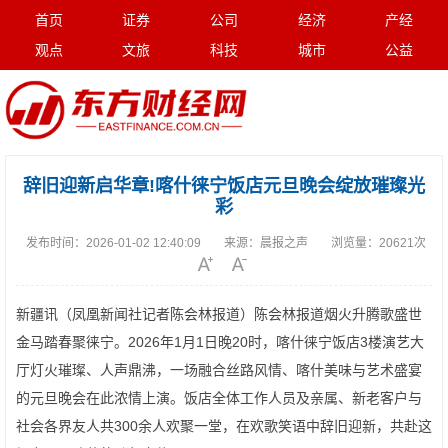
首页
证券
公司
经济
产经
观点
文旅
科技
城市
公益
辞旧迎新启华章!喀什徕宁饭店元旦晚会绽放璀璨光
彩
发布时间：
2026-01-02 12:40:09
来源：
晨报之声
浏览量：
20621次
新疆讯（凤凰新闻社记者陈会林报道）陈会林报道烟火升腾歌盛世
金马踏春聚徕宁。2026年1月1日晚20时，喀什徕宁饭店3楼演艺大
厅灯火璀璨、人声鼎沸，一场融合丝路风情、喀什美味与艺术盛宴
的元旦晚会在此浓情上演。饭店全体工作人员及亲属、新老客户与
社会各界友人共300余人欢聚一堂，在欢歌笑语中辞旧迎新，共赴这