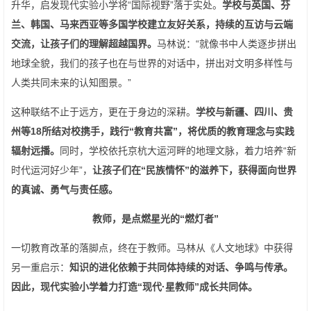
升华，启发现代实验小学将“国际视野”落于实处。
学校与英国、芬
兰、韩国、马来西亚等多国学校建立友好关系，持续的互访与云端
交流，让孩子们的理解超越国界。
马林说：“就像书中人类逐步拼出
地球全貌，我们的孩子也在与世界的对话中，拼出对文明多样性与
人类共同未来的认知图景。”
这种联结不止于远方，更在于身边的深耕。
学校与新疆、四川、贵
州等18所结对校携手，践行“教育共富”，将优质的教育理念与实践
辐射远播。
同时，学校依托京杭大运河畔的地理文脉，着力培养“新
时代运河好少年”，
让孩子们在“民族情怀”的滋养下，获得面向世界
的真诚、勇气与责任感。
教师，是点燃星光的“燃灯者”
一切教育改革的落脚点，终在于教师。马林从《人文地球》中获得
另一重启示：
知识的进化依赖于共同体持续的对话、争鸣与传承。
因此，现代实验小学着力打造“现代·星教师”成长共同体。