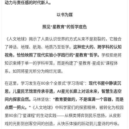
动力与责任感的时代新人。
以书为媒
照见“星教育”的哲学底色
《人文地球》揭示了人类认识世界的方式从来不是割裂的，它融合
了神话、地理、航海、地质乃至哲学。
这种宏大的、跨学科的认知
视角，恰恰映照了现代实验小学践行的“星教育”哲学。
学校拒绝将
知识束缚于单一的学科牢笼，而是构建了“星教育·星成长”课程体
系，如同将星光析分为绚烂光谱。
在这里，学习发生在80余个全景式“学习场域”：
现代书屋中静读沉
思，儿童民艺馆里传承非遗，AI星光长廊上对话未来，智慧生态空
间内探索自然。
马林坚信：
“教育要做的，不是填满一个容器，而是
点燃一把火。”
《人文地球》中科学家们的探索精神，被转化为校园
里80余门“星课程”的生动实践——从棋类博弈到民乐悠扬，从皮影
戏的光影到创客空间的创造，从快乐体操的跃动到儿童诗的吟咏。