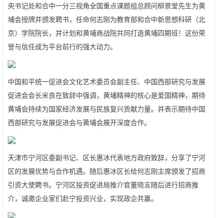
央书记处和合中一分三视角全国重点课题组总顾问柳景堂先生为黄
埔会授牌并颁发聘书，任命何志刚为教育部和合中新思想科研（北
京）学院院长，并计划和黄埔商战院共同打造黄埔四期班！这份荣
誉与信任成为平台前行的强大动力。
中国和平统一促进会文化艺术委员会副主任、中国西部研究与发展
促进会会长米良在致辞中强调，黄埔精神的核心是爱国精神，期待
黄埔会持续为国家经济发展与民族复兴贡献力量。并表示期待中国
西部研究与发展促进会与黄埔会展开深度合作。
天津市宁河区委副书记、区长惠冰代表地方政府致辞，分享了宁河
区的发展优势与合作机遇。随后惠冰区长给何志刚主席颁发了招商
引资大使聘书。宁河区投资促进局推介官董晓言随后进行招商推
介，诚邀企业家们赴宁投资兴业，实现政企共赢。