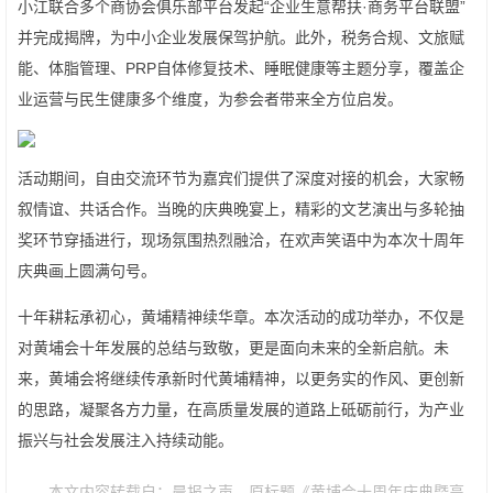
小江联合多个商协会俱乐部平台发起“企业生意帮扶·商务平台联盟”
并完成揭牌，为中小企业发展保驾护航。此外，税务合规、文旅赋
能、体脂管理、PRP自体修复技术、睡眠健康等主题分享，覆盖企
业运营与民生健康多个维度，为参会者带来全方位启发。
活动期间，自由交流环节为嘉宾们提供了深度对接的机会，大家畅
叙情谊、共话合作。当晚的庆典晚宴上，精彩的文艺演出与多轮抽
奖环节穿插进行，现场氛围热烈融洽，在欢声笑语中为本次十周年
庆典画上圆满句号。
十年耕耘承初心，黄埔精神续华章。本次活动的成功举办，不仅是
对黄埔会十年发展的总结与致敬，更是面向未来的全新启航。未
来，黄埔会将继续传承新时代黄埔精神，以更务实的作风、更创新
的思路，凝聚各方力量，在高质量发展的道路上砥砺前行，为产业
振兴与社会发展注入持续动能。
本文内容转载自：晨报之声，原标题《黄埔会十周年庆典暨高