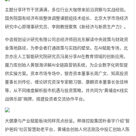
主题分享环节干货满满，多位行业大咖带来前沿洞察与实战经验。
国务院国有经济布局整体调整课题组技术组长、北京大学市场经济
研究中心原理事研究员、李刚教授聚焦《新经济与新质生产力》。
中咨规划设计研究有限公司总经济师田兆东解读中央政策与财政资
金落地路径，为参会者打通政策与实践的壁垒。在AI赋能专场，北
京亦庄人工智能研究院研究员冯昊分享AI在教育领域的创新应用，
魔力库创始人黄银海详解AI全链路营销系统，为企业数字化转型提
供实操方案。资本市场专场中，银杏资本董事长周广文、知高投资
董事长刘传伦、缠论研究资深专家鲍习银、康麒资本董事长张佳林
等，从不同维度解析股市机遇与投资策略，并共同为“黄埔会K线实
战俱乐部”揭牌，搭建投资者交流协作平台。
大健康与产业赋能板块同样亮点纷呈。桦烽控股集团朴泰宇介绍“智
护爸妈”社区智慧助老平台，黄埔会创始人何志刚及中投汇创始人陈