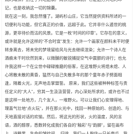
记，也是收纳这一切的锦囊。
就在这一刻，我忽然懂了。湖屿杉山庄，它当然提供资料所述的一
切便利与功能，但它真正的价值，远超于此。它并非什么遁世的桃
源，更非待价而沽的风景。它是一枚“时间的印章”。它存在的意义，
或许就是允许这样的“不合时宜”发生：允许一个画家在颜料未干时便
转身离去，将未完的梦境留给风与光去继续渲染；允许一个诗人在
酒痕未干时欣然到来，以微醺的敏锐捕捉空气中震颤的诗行；也允
许我这样一个在尘世中碌碌推磨的俗客，在这堆野火将熄未熄、人
心将散未散的黄昏，猛然与自己失散多年的那个童年赤子劈面相
逢，隔着火光，无声地击掌盟誓。 原来，我们这些被种种标签与责
任定义的“大人”，穷其一生汲汲营营，内心深处所求的，或许也不过
是这样一处地方，几个友人，一堆野火。可以让我们心安理得地、
理直气壮地“点火玩”，并在那火光中，找回一种原始的、创造的、与
天地直接对话的欢愉。然后，将这光的形状，火的温度，风的言
语，酒的醇厚，悉数转化成我们各自的“釉彩”与“韵脚”，留在画布
上，诗稿里，生命的皱纹间。 归途，我们一人抱住一只长南瓜，我