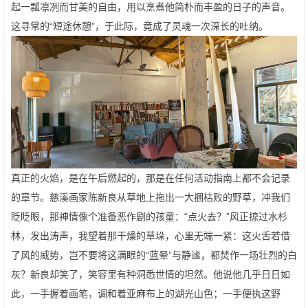
起一瓢凛冽而甘美的自由，用以烹煮他简朴而丰盈的日子的声音。
这寻常的“短途休憩”，于此际，竟成了灵魂一次深长的吐纳。
真正的火焰，是在午后燃起的，那是在任何活动指南上都不会记录
的章节。慈溪画家陈新良从草地上拖出一大捆枯败的野草，冲我们
眨眨眼，那神情像个准备恶作剧的孩童：“点火去？”风正掠过水杉
林，发出涛声，我望着那干燥的草垛，心里无端一紧：这火舌若借
了风的威势，岂不要将这满眼的“蓝晕”与静谧，都焚作一场壮烈的白
灰？新良却笑了，笑容里有种洞悉世情的坦然。他说他几乎日日如
此，一手握着画笔，调和着亚麻布上的湖光山色；一手便执这野