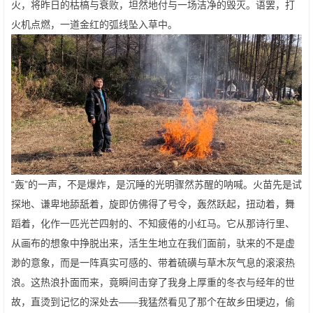
火，将昨日的枯槁与衰败，坦然地付与一场洁净的毁灭。语罢，打
火机点燃，一道金红的弧线坠入草中。
“轰”的一声，不是爆炸，是沉睡的光明骤然苏醒的呐喊。火苗先是试
探地、谦卑地舔舐着，旋即仿佛得了号令，轰然跃起，扭动着，舞
蹈着，化作一匹光芒四射的、不知疲倦的小红马。它从那诗行里、
从画布的想象中挣脱出来，活生生地立在我们面前，驮来的不是虚
渺的意象，而是一阵真实可感的、带着硫磺与草木灰气息的滚滚热
浪。这热浪扑面而来，竟瞬间击穿了我身上厚重的冬衣与经年的世
故，直烫到记忆的深处去——我猛然看见了那个在故乡田埂边，偷