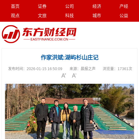
首页
证券
公司
经济
产经
观点
文旅
科技
城市
公益
作家洪斌:湖屿杉山庄记
发布时间：
2026-01-15 16:50:09
来源：
晨报之声
浏览量：
17361次