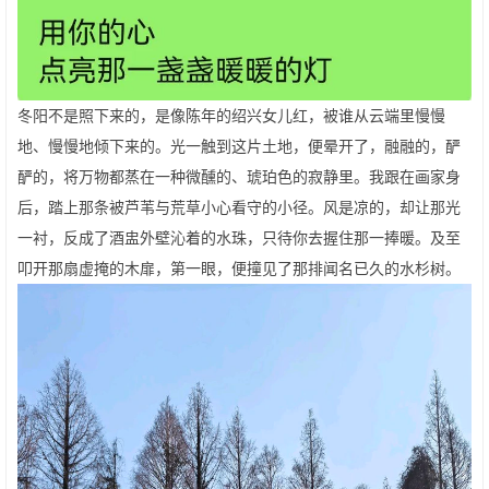
冬阳不是照下来的，是像陈年的绍兴女儿红，被谁从云端里慢慢
地、慢慢地倾下来的。光一触到这片土地，便晕开了，融融的，酽
酽的，将万物都蒸在一种微醺的、琥珀色的寂静里。我跟在画家身
后，踏上那条被芦苇与荒草小心看守的小径。风是凉的，却让那光
一衬，反成了酒盅外壁沁着的水珠，只待你去握住那一捧暖。及至
叩开那扇虚掩的木扉，第一眼，便撞见了那排闻名已久的水杉树。