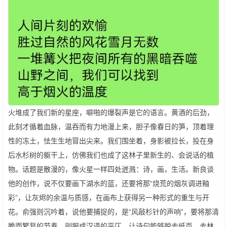
火堆成了我们新的星座，噼啪的爆裂声是它的语言。黄酒的后劲，
此刻才循着血脉，温吞而有力地漫上来，胆子像春日的笋，顶着理
性的冻土，怯生生地冒出尖来。我们围坐着，身影被拉长，投在身
后水杉树的躯干上，仿佛我们也成了这林子里新生的、会说话的植
物。话题是散漫的，像火星一样四处迸溅：诗，画，生活。新良谈
他的创作，说不仅要画下湖水的蓝，还要将那“烧荒的烟灰调进釉
彩”，让灰烬的余温与质感，在画布上获得另一种形式的重生与开
花。俞强则沉吟着，说他要捕捉的，是“风敲杉针的声响”，要将那清
脆而繁复的节奏，驯服成汉语的平仄，让诗句能够脱去纸页，去林