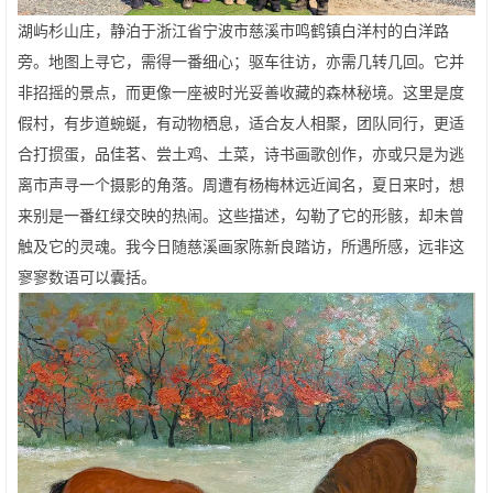
湖屿杉山庄，静泊于浙江省宁波市慈溪市鸣鹤镇白洋村的白洋路
旁。地图上寻它，需得一番细心；驱车往访，亦需几转几回。它并
非招摇的景点，而更像一座被时光妥善收藏的森林秘境。这里是度
假村，有步道蜿蜒，有动物栖息，适合友人相聚，团队同行，更适
合打掼蛋，品佳茗、尝土鸡、土菜，诗书画歌创作，亦或只是为逃
离市声寻一个摄影的角落。周遭有杨梅林远近闻名，夏日来时，想
来别是一番红绿交映的热闹。这些描述，勾勒了它的形骸，却未曾
触及它的灵魂。我今日随慈溪画家陈新良踏访，所遇所感，远非这
寥寥数语可以囊括。