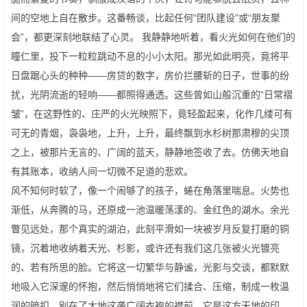
间的空地上自在散步。这番畅谈，比起任何“团队建设”或“朋友聚
会”，都更深刻地联结了心灵。 我静静地听着，看火光如何在他们的
瞳仁里，投下一粒粒跳动不息的小小太阳。那光如此明亮，竟将平
日盘踞心头的种种——房贷的数字，房价拦腰斩的日子，世事的纷
扰，光阴流逝的轻响——都照得通透。这些曾如山般沉重的“日常褶
皱”，在这野性的、庄严的火光映照下，竟轻盈起来，化作几缕可有
可无的青烟，袅袅地，上升，上升，最终飘到水杉树那肃穆的尖顶
之上，被那片无言的、广阔的蓝天，静静地签收了去。仿佛天地自
有其账本，收纳人间一切微不足道的悲欢。
风不知何时软了，像一个闹够了的孩子，蜷在角落里喘息。火势也
渐低，从奔腾的马，还原成一池温暖荡漾的、金红色的湖水。余光
瞥见远处，那个真实的湖泊，此刻平滑如一块被岁月反复打磨的铜
镜，沉着地收纳着天光、杉影，或许还有我们这几张被火光镀亮
的、若有所思的脸。它将这一切繁华与静谧，光影与交谈，都默默
地吸入它深邃的怀抱，然后悄悄地将它们揉合、压缩，制成一枚温
润的暗扣，别在了大地这袭广阔衣袍的襟前。它是这方天地的印