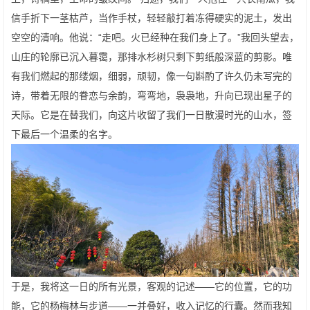
信手折下一茎枯芦，当作手杖，轻轻敲打着冻得硬实的泥土，发出
空空的清响。他说：“走吧。火已经种在我们身上了。”我回头望去，
山庄的轮廓已沉入暮霭，那排水杉树只剩下剪纸般深蓝的剪影。唯
有我们燃起的那缕烟，细弱，顽韧，像一句斟酌了许久仍未写完的
诗，带着无限的眷恋与余韵，弯弯地，袅袅地，升向已现出星子的
天际。它是在替我们，向这片收留了我们一日散漫时光的山水，签
下最后一个温柔的名字。
于是，我将这一日的所有光景，客观的记述——它的位置，它的功
能，它的杨梅林与步道——一并叠好，收入记忆的行囊。然而我知