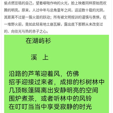
偷点燃豆秸的自己，望着噼啪作响的火光，脸上映着同样原始而欢
腾的明亮。原来，人过中年与总角童年之间，迢迢数十载的光阴，
其距离不过是一簇火苗的跃动；所有被文明规训的谨慎与畏惧，在
一堆野火前，竟如此轻易地土崩瓦解，露出底下那颗从未改变过
的、向往光与热的赤子之心。