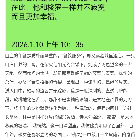
山庄的午餐是质朴而隆重的，“餐饮服务”，却又远超城里酒店。一只
山庄自养的土鸡，在柴火与阳光的合谋下，炖成了汤色澄金的一盅
天地。然而席间的惊鸿，却是那两碟经了霜的菠菜与青菜。冻伤的
菜叶，褪尽了春夏招摇的青碧，呈现出一种谦卑的、墨绿的厚实。
送入口中，预期的涩苦并无踪影，反是一股清冽的、直透心脾的
甜，软糯地化在舌上。那甜不是蜜糖的谄媚，是大地在严霜的刀刃
下，将毕生的淀粉默默转化为糖，一种沉默的、倔强的回甘。许社
长举杯，杯中是同样醇厚的绍兴黄酒，诗人俞强说：“霜雪，是大地
私藏的糖渍。”我恍然。这一口清甜里，我仿佛真听见了百里外、百
年外，梭罗在瓦尔登湖的冰面上，“梆”地一声敲开一个窟窿，俯身舀