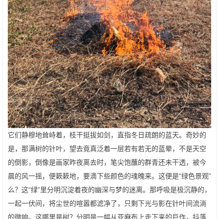
它们静穆地耸峙着，枝干挺拔如剑，直指冬日疏朗的蓝天。奇妙的
是，那满树的针叶，望去竟真泛着一层若有若无的蓝晕，不是天空
的倒影，倒像是画家昨夜离去时，笔尖饱蘸的群青还未干透，被今
晨的风一摇，便簌簌地，要滴下些颜色的魂魄来。这便是“绿色景观”
么？这“绿”里分明沉淀着夜的幽深与梦的迷离。那呼吸是极沉静的，
一起一伏间，将尘世的喧嚣都滤净了，只剩下光与影在针叶间流淌
的微响。这哪里是树？分明是一幅从亚麻布上走下来的巨作，抖落