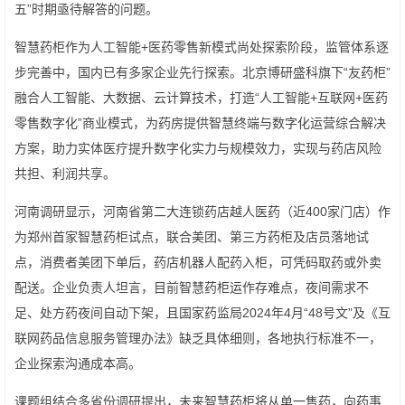
五”时期亟待解答的问题。
智慧药柜作为人工智能+医药零售新模式尚处探索阶段，监管体系逐
步完善中，国内已有多家企业先行探索。北京博研盛科旗下“友药柜”
融合人工智能、大数据、云计算技术，打造“人工智能+互联网+医药
零售数字化”商业模式，为药房提供智慧终端与数字化运营综合解决
方案，助力实体医疗提升数字化实力与规模效力，实现与药店风险
共担、利润共享。
河南调研显示，河南省第二大连锁药店越人医药（近400家门店）作
为郑州首家智慧药柜试点，联合美团、第三方药柜及店员落地试
点，消费者美团下单后，药店机器人配药入柜，可凭码取药或外卖
配送。企业负责人坦言，目前智慧药柜运作存难点，夜间需求不
足、处方药夜间自动下架，且国家药监局2024年4月“48号文”及《互
联网药品信息服务管理办法》缺乏具体细则，各地执行标准不一，
企业探索沟通成本高。
课题组结合多省份调研提出，未来智慧药柜将从单一售药，向药事