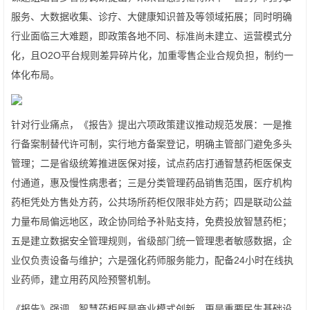
服务、大数据收集、诊疗、大健康知识普及等领域拓展；同时明确
行业面临三大难题，即政策各地不同、标准尚未建立、运营模式分
化，且O2O平台规则差异碎片化，加重零售企业合规负担，制约一
体化布局。
针对行业痛点，《报告》提出六项政策建议推动规范发展：一是推
行备案制替代许可制，实行地方备案登记，明确主管部门避免多头
管理；二是省级统筹推进医保对接，试点药店打通智慧药柜医保支
付通道，惠及慢性病患者；三是分类管理药品销售范围，医疗机构
药柜凭处方售处方药，公共场所药柜仅限非处方药；四是联动公益
力量布局偏远地区，政企协同给予补贴支持，免费投放智慧药柜；
五是建立数据安全管理规则，省级部门统一管理患者敏感数据，企
业仅负责设备与维护；六是强化药师服务能力，配备24小时在线执
业药师，建立用药风险预警机制。
《报告》强调，智慧药柜既是商业模式创新，更是重要民生基础设