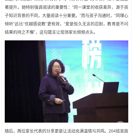
著提升。她特别强调阅读的重要性：“同一课堂的收获差异，源于孩
子知识背景的不同，大量阅读十分重要。”而与孩子沟通时，“同理心
倾听”远比“优越感说教”更有效，“爱是恒久无言的忍耐，教育是不问
结果的持之不懈”，这句箴言让现场家长频频点头。
随后，两位家长代表的分享更是让活动充满温情与共鸣。204班吴政