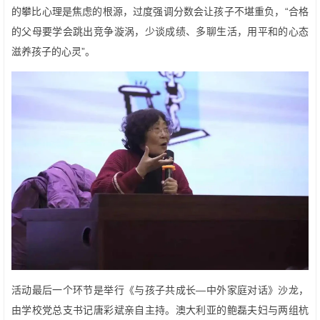
的攀比心理是焦虑的根源，过度强调分数会让孩子不堪重负，“合格
的父母要学会跳出竞争漩涡，少谈成绩、多聊生活，用平和的心态
滋养孩子的心灵”。
活动最后一个环节是举行《与孩子共成长—中外家庭对话》沙龙，
由学校党总支书记唐彩斌亲自主持。澳大利亚的鲍磊夫妇与两组杭