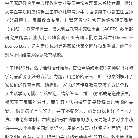
中国家庭教育学会心理教育专业委员会常务理事朱淑玲老师，浙江
大学医学院附属精神卫生中心儿童青少年心理健康中心副主任医师
李晓晶博士，家庭教育专家、拱墅区青少年宫正校级协理员张敏
（乐爸），教育学博士、澳大利亚教育研究理事会（ACER）数学部
研究员鲍磊，澳大利亚维多利亚州吉朗医院康复科主任Michelle
Louise Bao，还有两位杭州优秀家长代表金晓群和张秀峰，他们分
别从不同维度为家庭教育赋能。
下午1时30分，活动准时拉开帷幕。首位登场的朱淑玲老师以《好的
学习品质源于好的方法》为题，用通俗的语言、鲜活的案例解开了
家长们的教育困惑。她指出，家长的言传身教贯穿孩子成长全程，
从生活学习习惯、品格塑造、情绪管理，到“三观”形成与道德发展，
都离不开家庭的滋养，而学习方法的指导更是破解育儿焦虑的关
键。“很多孩子学习吃力，并非不够努力，而是没找到好的学习方
法。”朱老师举例，左脑逻辑与右脑想象的协同发力能让学习事半功
倍——10个零散单词难以记忆，用绘本故事串联便迎刃而解；孩子
缺乏时间观念，采用“15分钟学习+5分钟休息”的节奏，效率便能显