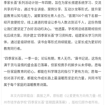
季家长荟”系列活动计划一年四期，旨在为家长搭建系统学习、交流
共享的平台，通过专业讲座、案例分享、互动沙龙等形式，提升家
庭教育认知与能力，凝聚家校社育人合力。“首期700个线下名额一
经开放便抢空，线上通道的增设让参与人数达到近千人，这份热情
让我们更坚定了办好活动的决心。”他透露，学校将总结首期经验优
化后续方案，同步建立“四季家长荟”学习资料库，组建家长学习共同
体，通过星级研修班、读书会等形式持续赋能，让家长成为更好的
教育同行者。
“四季家长荟，一季一会；论坛有期，育人无尽。”唐书记说，这场充
满干货与温情的盛会虽已落幕，但家校携手的脚步从未停歇。愿每
一份家庭教育的初心，都能在科学理念的指引下更有方向；愿每一
份对孩子的爱，都能化作成长路上最温暖而坚定的力量，共同书写
属于每个家庭的温暖教育诗篇。
本文内容转载自：晨报之声，原标题《让爱更有方向有力量--杭
州市钱学森学校“四季家长荟”首期圆满落幕》，版权归原作者所有，