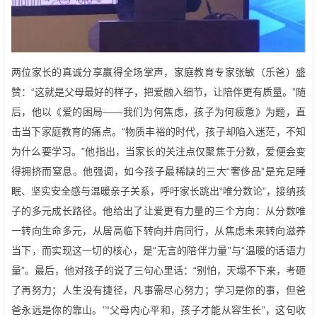
两位家长的真诚分享赢得全场掌声，家庭教育专家张敏（乐爸）盛
赞：“这就是父母最好的样子，把爱融入细节，让陪伴更有质量。”随
后，他以《爱的困局——我们为何焦虑，孩子为何疲惫》为题，直
击当下家庭教育的痛点。“物质丰裕的时代，孩子却陷入迷茫，不知
为什么要学习。”他指出，当家长的关注点仅聚焦于分数，爱便会变
得拥挤而窒息。他强调，如今孩子最稀缺的三大“奢侈品”是充足睡
眠、坚实安全感与温暖亲子关系，呼吁家长跳出“唯分数论”，接纳孩
子的多元成长路径。他给出了让爱更有力量的三个方向：从分数唯
一转向生命多元，从居高临下转向并肩同行，从焦虑未来转向滋养
当下，而实现这一切的核心，是“无言的陪伴力量”与“温暖的话语力
量”。最后，他对孩子的说了三句心里话：“别怕，天塌不下来，考砸
了再努力；人生没有捷径，凡事需尽心努力；学习是你的事，但爸
爸永远是你的靠山。”“父母内心平和，孩子才能从容生长”，这句收