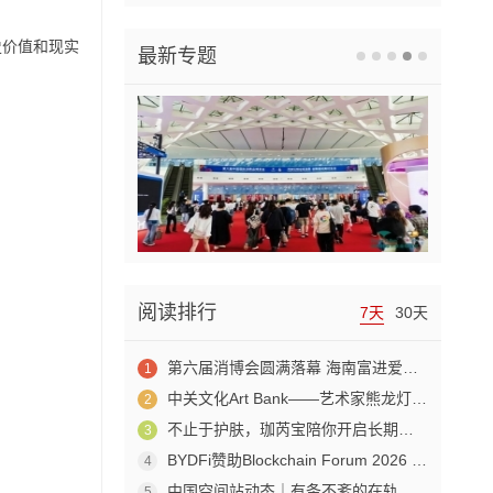
史价值和现实
最新专题
阅读排行
7天
30天
第六届消博会圆满落幕 海南富进爱科合成生物成果赋能生物制造产业新发展
1
中关文化Art Bank——艺术家熊龙灯走进兴业银行北京开发区私行
2
不止于护肤，珈芮宝陪你开启长期养肤之旅
3
BYDFi赞助Blockchain Forum 2026 交流Web3与AI生态
4
中国空间站动态｜有条不紊的在轨工作日常
5