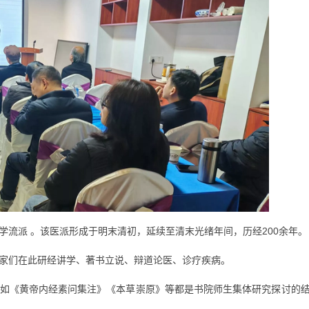
流派 。该医派形成于明末清初，延续至清末光绪年间，历经200余年。
家们在此研经讲学、著书立说、辩道论医、诊疗疾病。
如《黄帝内经素问集注》《本草崇原》等都是书院师生集体研究探讨的