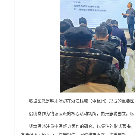
钱塘医派是明末清初在浙江钱塘（今杭州）形成的重要医学
侣山堂作为钱塘医派的核心活动场所，由张志聪创立。医
钱塘医派注重中医经典著作的研究，以集注的形式著书，
方法强调医经互证、临床相佐，同时遇难不默、注重创新。