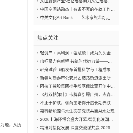
从山野到产业:福临瑶浴助力从江瑶浴走向共赢之路
中国空间站动态｜有条不紊的在轨工作日常
中关文化Art Bank——艺术家熊龙灯走进兴业银行北京开发区私行
焦点关注
轻资产・高利润・强赋能｜成为久久金管家“盟友”，抢占财富新风口
巾帼聚力启新程 共筑时代她力量——巾帼天团第四次组委会筹备会圆满举办
轻舟试验飞船发布首批科学与工程成果
新疆阿勒泰市公安局团结路街道派出所:推行“五步”工作法 打造新时代“枫”景线
阿拉丁控股集团携手埃塞俄比亚开创中非工业农业合作新篇章
《战双帕弥什》卡牌赛引爆广州，杰森娱乐构建原创TCG赛事生态
不止于护肤，珈芮宝陪你开启长期养肤之旅
嘉科新能源与水生态研究院共商AI水处理
2026上海环博会盛大开幕:智能化浪潮席卷环保产业
》为题，从历
精准对接促发展 深度交流谋共赢 2026年企业投融资交流活动第二期圆满举行