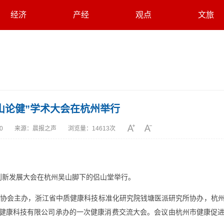
经济
产经
观点
文旅
山论健”学术大会在杭州举行
10
来源：
晨报之声
浏览量：
14613次
承创新发展大会在杭州吴山脚下的侣山堂举行。
协会主办，浙江省中质健康科技标准化研究院钱塘医派研究所协办，杭
字健康科技有限公司承办的一次健康消费交流大会。会议由杭州市健康促