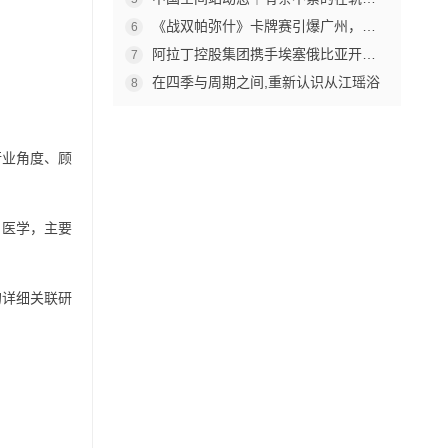
《战双帕弥什》卡牌赛引爆广州，杰森娱乐构建原创TCG赛事生态
6
阿拉丁控股集团携手埃塞俄比亚开创中非工业农业合作新篇章
7
在四季与周期之间,重新认识从江瑶浴
8
行业角度、顾
的医学，主要
的详细关联研