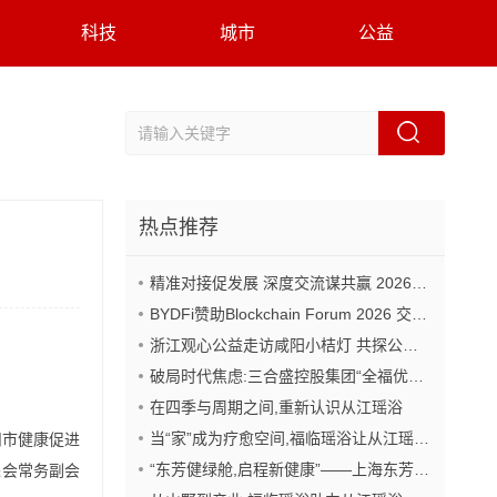
科技
城市
公益
热点推荐
精准对接促发展 深度交流谋共赢 2026年企业投融资交流活动第二期圆满举行
BYDFi赞助Blockchain Forum 2026 交流Web3与AI生态
浙江观心公益走访咸阳小桔灯 共探公益事业可持续发展新路径
破局时代焦虑:三合盛控股集团“全福优选”平台正式启航
在四季与周期之间,重新认识从江瑶浴
当“家”成为疗愈空间,福临瑶浴让从江瑶浴走进日常生活
州市健康促进
“东芳健绿舱,启程新健康”——上海东芳健绿AI智能养身舱品牌发布会圆满成功
进会常务副会