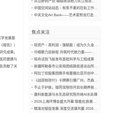
从山野到产业:福临瑶浴助力从江瑶浴走向共赢之路
中国空间站动态｜有条不紊的在轨工作日常
中关文化Art Bank——艺术家熊龙灯走进兴业银行北京开发区私行
焦点关注
医学发展基
《报告》）
轻资产・高利润・强赋能｜成为久久金管家“盟友”，抢占财富新风口
威研究成果。
巾帼聚力启新程 共筑时代她力量——巾帼天团第四次组委会筹备会圆满举办
医药健康与
轻舟试验飞船发布首批科学与工程成果
告贡献了关
新疆阿勒泰市公安局团结路街道派出所:推行“五步”工作法 打造新时代“枫”景线
阿拉丁控股集团携手埃塞俄比亚开创中非工业农业合作新篇章
《战双帕弥什》卡牌赛引爆广州，杰森娱乐构建原创TCG赛事生态
不止于护肤，珈芮宝陪你开启长期养肤之旅
嘉科新能源与水生态研究院共商AI水处理
2026上海环博会盛大开幕:智能化浪潮席卷环保产业
精准对接促发展 深度交流谋共赢 2026年企业投融资交流活动第二期圆满举行