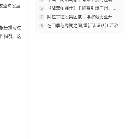
安全与发展
《战双帕弥什》卡牌赛引爆广州，杰森娱乐构建原创TCG赛事生态
6
阿拉丁控股集团携手埃塞俄比亚开创中非工业农业合作新篇章
7
在四季与周期之间,重新认识从江瑶浴
8
报告撰写过
作指引。这