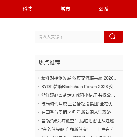
科技
城市
公益
热点推荐
精准对接促发展 深度交流谋共赢 2026年企业投融资交流活动第二期圆满举行
BYDFi赞助Blockchain Forum 2026 交流Web3与AI生态
浙江观心公益走访咸阳小桔灯 共探公益事业可持续发展新路径
破局时代焦虑:三合盛控股集团“全福优选”平台正式启航
在四季与周期之间,重新认识从江瑶浴
当“家”成为疗愈空间,福临瑶浴让从江瑶浴走进日常生活
“东芳健绿舱,启程新健康”——上海东芳健绿AI智能养身舱品牌发布会圆满成功