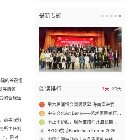
最新专题
基建的关键组
阅读排行
7天
30天
发展瓶颈。
受的合规压
第六届消博会圆满落幕 海南富进爱科合成生物成果赋能生物制造产业新发展
1
中关文化Art Bank——艺术家熊龙灯走进兴业银行北京开发区私行
2
、药事服务
不止于护肤，珈芮宝陪你开启长期养肤之旅
3
务所主任刘
BYDFi赞助Blockchain Forum 2026 交流Web3与AI生态
4
之上，是对
中国空间站动态｜有条不紊的在轨工作日常
5