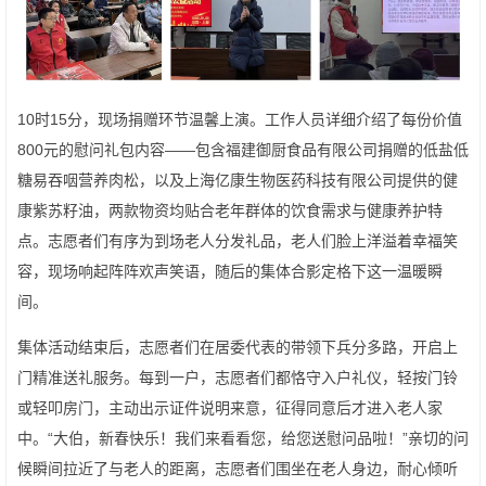
10时15分，现场捐赠环节温馨上演。工作人员详细介绍了每份价值
800元的慰问礼包内容——包含福建御厨食品有限公司捐赠的低盐低
糖易吞咽营养肉松，以及上海亿康生物医药科技有限公司提供的健
康紫苏籽油，两款物资均贴合老年群体的饮食需求与健康养护特
点。志愿者们有序为到场老人分发礼品，老人们脸上洋溢着幸福笑
容，现场响起阵阵欢声笑语，随后的集体合影定格下这一温暖瞬
间。
集体活动结束后，志愿者们在居委代表的带领下兵分多路，开启上
门精准送礼服务。每到一户，志愿者们都恪守入户礼仪，轻按门铃
或轻叩房门，主动出示证件说明来意，征得同意后才进入老人家
中。“大伯，新春快乐！我们来看看您，给您送慰问品啦！”亲切的问
候瞬间拉近了与老人的距离，志愿者们围坐在老人身边，耐心倾听