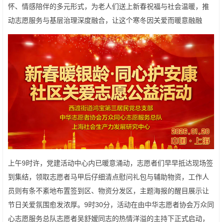
怀、情感陪伴的多元形式，为老人们送上新春祝福与社会温暖，推
动志愿服务与基层治理深度融合，让这个寒冬因关爱而暖意融融
上午9时许，党建活动中心内已暖意涌动，志愿者们早早抵达现场签
到集结，领取志愿者马甲后仔细清点慰问礼包与辅助物资，工作人
员则有条不紊地布置签到区、物资分发区，主题海报的醒目展示让
节日关爱氛围愈发浓厚。9时30分，活动在由中华志愿者协会万众同
心志愿服务总队志愿者吴舒嫒同志的热情洋溢的主持下正式启动，