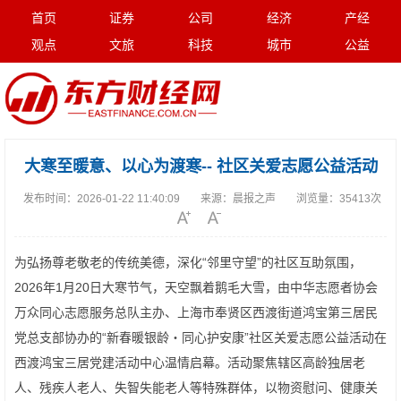
首页
证券
公司
经济
产经
观点
文旅
科技
城市
公益
大寒至暖意、以心为渡寒-- 社区关爱志愿公益活动
发布时间：
2026-01-22 11:40:09
来源：
晨报之声
浏览量：
35413次
为弘扬尊老敬老的传统美德，深化“邻里守望”的社区互助氛围，
2026年1月20日大寒节气，天空飘着鹅毛大雪，由中华志愿者协会
万众同心志愿服务总队主办、上海市奉贤区西渡街道鸿宝第三居民
党总支部协办的“新春暖银龄・同心护安康”社区关爱志愿公益活动在
西渡鸿宝三居党建活动中心温情启幕。活动聚焦辖区高龄独居老
人、残疾人老人、失智失能老人等特殊群体，以物资慰问、健康关