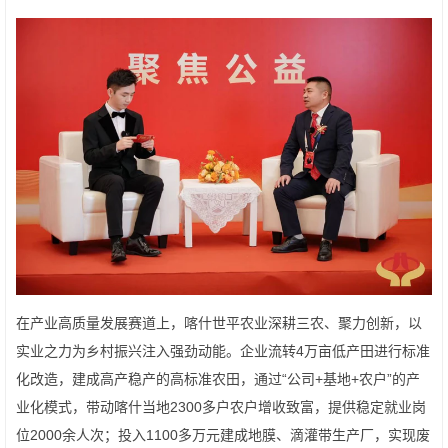
在产业高质量发展赛道上，喀什世平农业深耕三农、聚力创新，以
实业之力为乡村振兴注入强劲动能。企业流转4万亩低产田进行标准
化改造，建成高产稳产的高标准农田，通过“公司+基地+农户”的产
业化模式，带动喀什当地2300多户农户增收致富，提供稳定就业岗
位2000余人次；投入1100多万元建成地膜、滴灌带生产厂，实现废