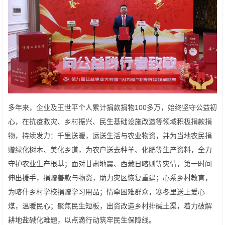
多年来，企业及王世平个人累计捐款捐物100多万，始终坚守公益初
心，在抗疫救灾、乡村振兴、民生基础设施改造等领域积极捐款捐
物，持续发力：千里送暖，运送生活与农业物资，并为当地农民捐
赠绿化树木、美化乡道，为农户送去种羊、化肥等生产资料，全力
守护农业生产根基；面对甘肃地震、西藏日喀则等灾情，第一时间
伸出援手，捐赠善款与物资，助力灾区恢复重建；心系乡村教育，
为喀什乡村学校捐赠学习用品；情牵困难群众，寒冬里送上爱心
煤，温暖民心；聚焦民生短板，出资改造乡村排碱土渠，着力破解
耕地盐碱化难题，以点滴行动筑牢民生保障线。