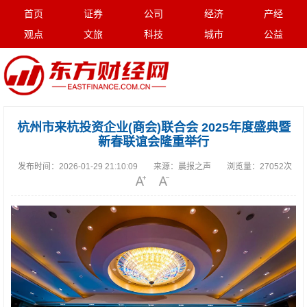
首页
证券
公司
经济
产经
观点
文旅
科技
城市
公益
杭州市来杭投资企业(商会)联合会 2025年度盛典暨
新春联谊会隆重举行
发布时间：
2026-01-29 21:10:09
来源：
晨报之声
浏览量：
27052次