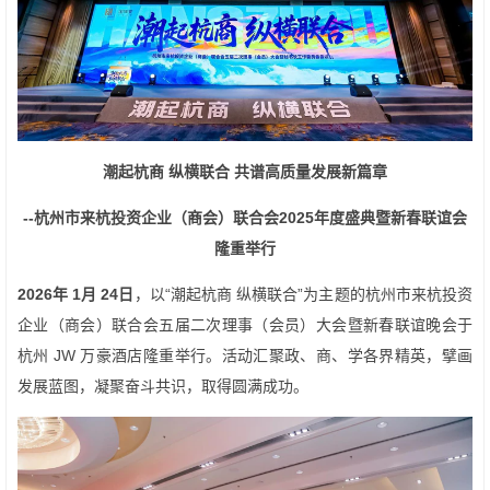
潮起杭商 纵横联合 共谱高质量发展新篇章
--
杭州市来杭投资企业（商会）
联合会
2025
年度盛典暨新春联谊会
隆重举行
2026
年
1
月
24
日
，以“潮起杭商 纵横联合”为主题的杭州市来杭投资
企业（商会）联合会五届二次理事（会员）大会暨新春联谊晚会于
杭州 JW 万豪酒店隆重举行。活动汇聚政、商、学各界精英，擘画
发展蓝图，凝聚奋斗共识，取得圆满成功。