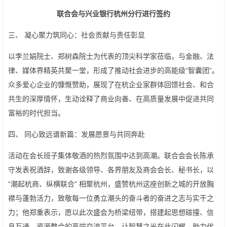
联合会与兴业银行杭州分行进行签约
三、 凝心聚力筑同心：社会贡献与责任彰显
以李兰娟院士、郑树森院士为代表的顶尖科学家莅临，与金融、法
律、媒体界精英共聚一堂，形成了推动社会进步的高能级“智囊团”。
众多爱心企业的慷慨赞助，展现了在杭企业家群体回馈社会、和合
共生的深厚情怀，生动诠释了商业向善、在高质量发展中促进共同
富裕的时代担当。
四、 同心致远谱新篇：发展愿景与共同奔赴
活动在会长班子集体敬酒的热烈氛围中达到高潮。联合会会长陈承
守发表祝酒辞，致谢各级领导、各界朋友及商会会长、秘书长，以
“潮起杭商、纵横联合” 相聚杭州，盛赞杭州这座创新之城的开放胸
襟与蓬勃活力，致敬每一位勇立潮头的奋斗者的奋进之志与实干之
力；他郑重表示，愿以此次盛会为桥梁纽带，搭建起思想碰撞、信
息互通、资源整合的高端交流平台，让智慧之光在此闪耀，助力优