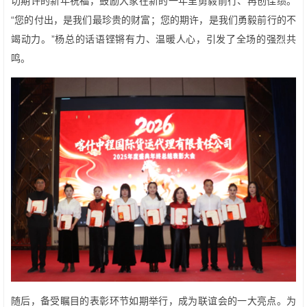
切期许的新年祝福，鼓励大家在新的一年里勇毅前行、再创佳绩。
“您的付出，是我们最珍贵的财富；您的期许，是我们勇毅前行的不
竭动力。”杨总的话语铿锵有力、温暖人心，引发了全场的强烈共
鸣。
随后，备受瞩目的表彰环节如期举行，成为联谊会的一大亮点。为