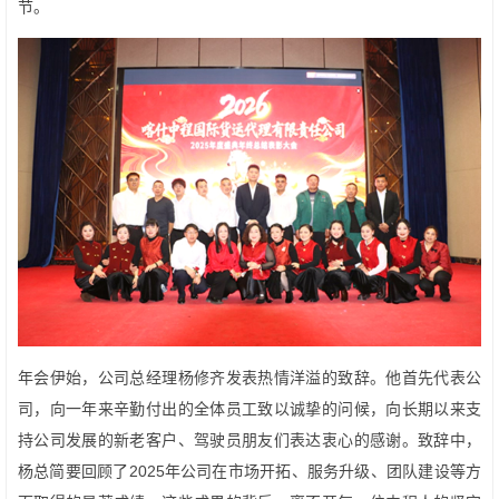
节。
年会伊始，公司总经理杨修齐发表热情洋溢的致辞。他首先代表公
司，向一年来辛勤付出的全体员工致以诚挚的问候，向长期以来支
持公司发展的新老客户、驾驶员朋友们表达衷心的感谢。致辞中，
杨总简要回顾了2025年公司在市场开拓、服务升级、团队建设等方