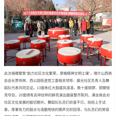
此次捐赠聚焦“助力社区文化繁荣，厚植精神文明土壤”，喀什山西商
会会长贾伟林、西公园街道党工委相关领导、晨光社区负责人及舞
蹈队代表共同见证。13面朱红大鼓威风凛凛，数十面铜锣、铜镲锃
亮夺目，20套绣有吉祥纹样的鲜亮演出服装整齐陈列，满含商会对
社区文化发展的殷切期许。舞蹈队队员们欣喜不已，纷纷上手试
奏，厚重有力的鼓点与清脆明快的镲声交织回荡，与队员们的笑容