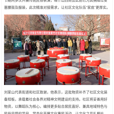
节期间多次开展传统民俗表演，喀什山西商会此前已为其捐赠过安
塞腰鼓及服装，此次精准对接需求，让社区文化队伍“家底”更厚实。
刘家山代表街道和社区致谢，他表示，这批物资补齐了社区文化装
备短板，承载着社会各界对精神文明建设的支持。社区将妥善用好
物资，以舞蹈队为核心，编排更多贴合居民喜好、兼具地域特色与
民俗风情的节目，常态化开展文化惠民活动，让文化之花扎根社