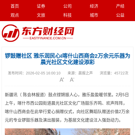
首页
证券
公司
经济
产经
观点
文旅
科技
城市
公益
锣鼓赠社区 雅乐润民心I喀什山西商会2万余元乐器为
晨光社区文化建设添彩
发布时间：
2026-02-05 16:00:10
来源：
晨报之声
浏览量：
45722次
新疆讯（ 陈会林报道）鼓点铿锵振人心，雅乐盈盈暖邻里。2月5日
上午，喀什市西公园街道晨光社区文化广场鼓乐齐鸣、欢声阵阵，
喀什山西商会在此举行爱心捐赠仪式，向社区舞蹈队赠送价值2万余
元的专业锣鼓乐器及演出服装，为基层文化建设注入强劲动力。