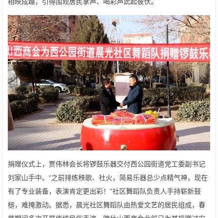
相映成趣，引得围观居民掌声、喝彩声此起彼伏。
捐赠仪式上，贾伟林会长将锣鼓乐器交付西公园街道党工委副书记
刘家山手中。“之前排练秧歌、社火，简易乐器总少点精气神，现在
有了专业装备，表演肯定更出彩！”社区舞蹈队负责人手持崭新鼓
槌，难掩激动。据悉，晨光社区舞蹈队由热爱文艺的居民组成，春