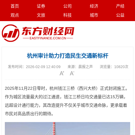
首页
证券
公司
经济
产经
观点
文旅
科技
城市
公益
杭州审计助力打造民生交通新标杆
发布时间：
2026-02-09 12:40:09
来源：
晨报之声
浏览量：
10820次
2025年11月22日零时，杭州钱江三桥（西兴大桥）正式封闭施工。
作为城区流量最大的过江通道，钱江三桥日均交通量已达15万辆，
远超设计通行能力，其改造提升不仅关乎城市交通命脉，更承载着
市民对高品质出行的期待。