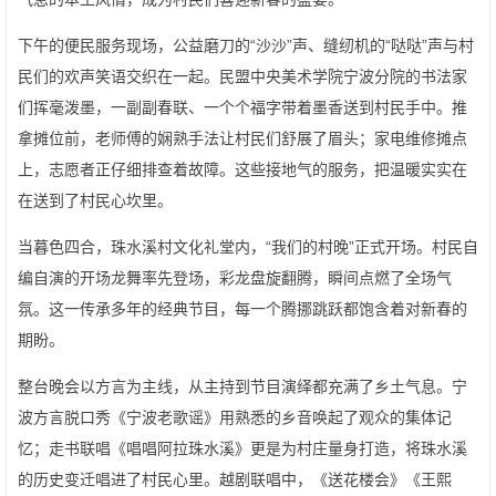
下午的便民服务现场，公益磨刀的“沙沙”声、缝纫机的“哒哒”声与村
民们的欢声笑语交织在一起。民盟中央美术学院宁波分院的书法家
们挥毫泼墨，一副副春联、一个个福字带着墨香送到村民手中。推
拿摊位前，老师傅的娴熟手法让村民们舒展了眉头；家电维修摊点
上，志愿者正仔细排查着故障。这些接地气的服务，把温暖实实在
在送到了村民心坎里。
当暮色四合，珠水溪村文化礼堂内，“我们的村晚”正式开场。村民自
编自演的开场龙舞率先登场，彩龙盘旋翻腾，瞬间点燃了全场气
氛。这一传承多年的经典节目，每一个腾挪跳跃都饱含着对新春的
期盼。
整台晚会以方言为主线，从主持到节目演绎都充满了乡土气息。宁
波方言脱口秀《宁波老歌谣》用熟悉的乡音唤起了观众的集体记
忆；走书联唱《唱唱阿拉珠水溪》更是为村庄量身打造，将珠水溪
的历史变迁唱进了村民心里。越剧联唱中，《送花楼会》《王熙