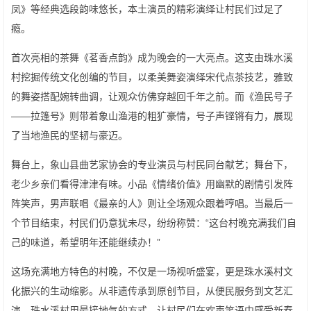
凤》等经典选段韵味悠长，本土演员的精彩演绎让村民们过足了
瘾。
首次亮相的茶舞《茗香点韵》成为晚会的一大亮点。这支由珠水溪
村挖掘传统文化创编的节目，以柔美舞姿演绎宋代点茶技艺，雅致
的舞姿搭配婉转曲调，让观众仿佛穿越回千年之前。而《渔民号子
——拉篷号》则带着象山渔港的粗犷豪情，号子声铿锵有力，展现
了当地渔民的坚韧与豪迈。
舞台上，象山县曲艺家协会的专业演员与村民同台献艺；舞台下，
老少乡亲们看得津津有味。小品《情绪价值》用幽默的剧情引发阵
阵笑声，男声联唱《最亲的人》则让全场观众跟着哼唱。当最后一
个节目结束，村民们仍意犹未尽，纷纷称赞：“这台村晚充满我们自
己的味道，希望明年还能继续办！”
这场充满地方特色的村晚，不仅是一场视听盛宴，更是珠水溪村文
化振兴的生动缩影。从非遗传承到原创节目，从便民服务到文艺汇
演，珠水溪村用最接地气的方式，让村民们在欢声笑语中感受新春