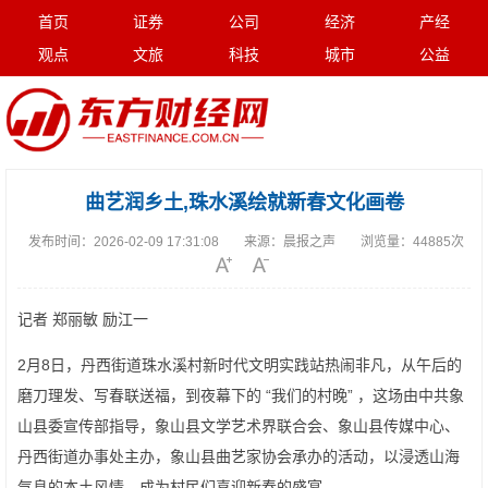
首页
证券
公司
经济
产经
观点
文旅
科技
城市
公益
曲艺润乡土,珠水溪绘就新春文化画卷
发布时间：
2026-02-09 17:31:08
来源：
晨报之声
浏览量：
44885次
记者 郑丽敏 励江一
2月8日，丹西街道珠水溪村新时代文明实践站热闹非凡，从午后的
磨刀理发、写春联送福，到夜幕下的 “我们的村晚” ，这场由中共象
山县委宣传部指导，象山县文学艺术界联合会、象山县传媒中心、
丹西街道办事处主办，象山县曲艺家协会承办的活动，以浸透山海
气息的本土风情，成为村民们喜迎新春的盛宴。