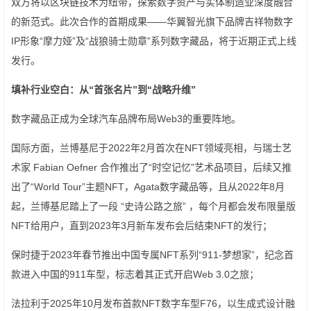
双方将以区块链技术为纽带，探索数字资产与实体制造业深度融合
的新范式。此次合作的首期成果——华翼智光旗下品牌吉祥物数字
IP形象“摩力娅”及“战狼骑士勋章”系列数字藏品，将于近期正式上线
发行。
填补行业空白：从“首张名片”到“战略升维”
数字藏品正成为全球汽车品牌布局Web3的重要阵地。
国际方面，兰博基尼于2022年2月首次在NFT领域亮相，与瑞士艺
术家 Fabian Oefner 合作推出了“时空记忆”艺术品项目，后续又推
出了“World Tour”主题NFT，Agata数字藏品等，且从2022年8月
起，兰博基尼踏上了一段 “史诗公路之旅” ，每个月都会发布限量版
NFT给用户，直到2023年3月新车发布会后结束NFT的发行；
保时捷于2023年春节推出中国专属NFT系列“911-梦想家”，纪念首
款进入中国的911车型，标志着其正式开启Web 3.0之旅；
法拉利于2025年10月发布首款NFT数字车型F76，以生成式设计融