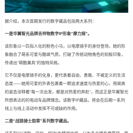
据介绍，本次首期发行的数字藏品包括两大系列：
一是华翼智光品牌吉祥物数字
IP
形象
“
摩力娅
”
。
该形象以一匹拟人化的粉色小马，以电摩骑手的身份登场，她的形
象融合了萌系可爱与酷飒气质，打破了传统动物角色的刻板印象，
传递出“萌酷兼具”的独特风格。
它不仅是电摩骑手的化身，更代表着自由、勇敢、不被定义的生活
态度——她用可爱的外表包裹着一颗追求速度与热爱的心，用飒爽
的姿态诠释着“每一次出发，都是对热爱的奔赴”，而这正是华翼智光
所想表达的的电动车品牌理念。该数字IP藏品，将会在后期一系列
线上与线上活动中发挥不可或缺的作用。
二是“战狼骑士勋章”系列数字藏品。