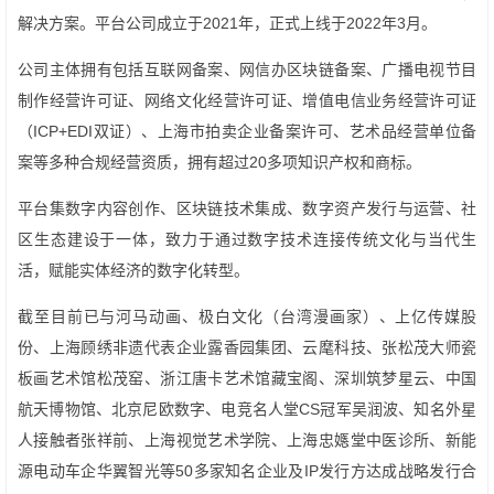
解决方案。平台公司成立于2021年，正式上线于2022年3月。
公司主体拥有包括互联网备案、网信办区块链备案、广播电视节目
制作经营许可证、网络文化经营许可证、增值电信业务经营许可证
（ICP+EDI双证）、上海市拍卖企业备案许可、艺术品经营单位备
案等多种合规经营资质，拥有超过20多项知识产权和商标。
平台集数字内容创作、区块链技术集成、数字资产发行与运营、社
区生态建设于一体，致力于通过数字技术连接传统文化与当代生
活，赋能实体经济的数字化转型。
截至目前已与河马动画、极白文化（台湾漫画家）、上亿传媒股
份、上海顾绣非遗代表企业露香园集团、云麾科技、张松茂大师瓷
板画艺术馆松茂窑、浙江唐卡艺术馆藏宝阁、深圳筑梦星云、中国
航天博物馆、北京尼欧数字、电竞名人堂CS冠军吴润波、知名外星
人接触者张祥前、上海视觉艺术学院、上海忠嫕堂中医诊所、新能
源电动车企华翼智光等50多家知名企业及IP发行方达成战略发行合