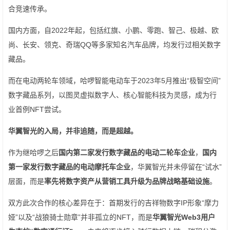
合竞速传承。
国内方面，自2022年起，包括红旗、小鹏、零跑、智己、极越、欧
尚、长安、领克、奇瑞QQ等多家知名汽车品牌，均发行过相关数字
藏品。
而在电动两轮车领域，哈啰智能电动车于2023年5月推出“极智空间”
数字藏品系列，以图灵虚拟数字人、核心智能科技为灵感，成为行
业首例NFT尝试。
华翼智光的入局，并非追随，而是超越。
作为继哈啰之后
国内第二家发行数字藏品的电动二轮车企业
，
国内
第一家发行数字藏品的电动摩托车企业
，华翼智光并未停留在“试水”
层面，而是
率先将数字资产从营销工具升级为品牌战略基础设施
。
双方此次合作的核心差异在于：首期发行的吉祥物数字IP形象“摩力
娅”以及“战狼骑士勋章”并非孤立的NFT，而是
华翼智光
Web3
用户