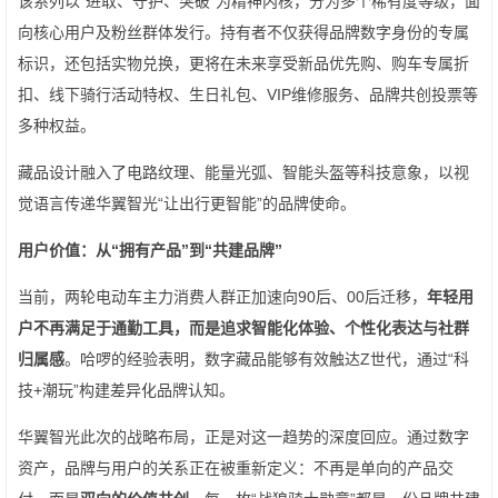
该系列以“进取、守护、突破”为精神内核，分为多个稀有度等级，面
向核心用户及粉丝群体发行。持有者不仅获得品牌数字身份的专属
标识，还包括实物兑换，更将在未来享受新品优先购、购车专属折
扣、线下骑行活动特权、生日礼包、VIP维修服务、品牌共创投票等
多种权益。
藏品设计融入了电路纹理、能量光弧、智能头盔等科技意象，以视
觉语言传递华翼智光“让出行更智能”的品牌使命。
用户价值：从“拥有产品”到“共建品牌”
当前，两轮电动车主力消费人群正加速向90后、00后迁移，
年轻用
户不再满足于通勤工具，而是追求智能化体验、个性化表达与社群
归属感
。哈啰的经验表明，数字藏品能够有效触达Z世代，通过“科
技+潮玩”构建差异化品牌认知。
华翼智光此次的战略布局，正是对这一趋势的深度回应。通过数字
资产，品牌与用户的关系正在被重新定义：不再是单向的产品交