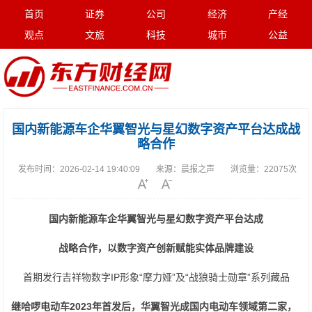
首页
证券
公司
经济
产经
观点
文旅
科技
城市
公益
国内新能源车企华翼智光与星幻数字资产平台达成战
略合作
发布时间：
2026-02-14 19:40:09
来源：
晨报之声
浏览量：
22075次
国内新能源车企
华翼智光
与
星幻数字资产平台
达成
战略合作，
以数字资产创新赋能实体品牌建设
首期发行吉祥物数字IP形象“摩力娅”及“战狼骑士勋章”系列藏品
继哈啰
电动车
2023
年首发后，华翼智光成国内电动
车
领域第二家
，