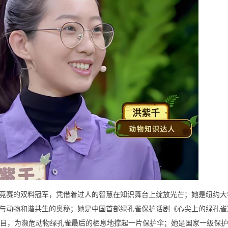
知识竞赛的双料冠军，凭借着过人的智慧在知识舞台上绽放光芒；她是纽约
与动物和谐共生的奥秘；她是中国首部绿孔雀保护话剧《心尖上的绿孔雀
项目，为濒危动物绿孔雀最后的栖息地撑起一片保护伞；她是国家一级保