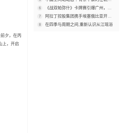
《战双帕弥什》卡牌赛引爆广州，杰森娱乐构建原创TCG赛事生态
6
阿拉丁控股集团携手埃塞俄比亚开创中非工业农业合作新篇章
7
在四季与周期之间,重新认识从江瑶浴
8
蛰前夕，在丙
山上，开启