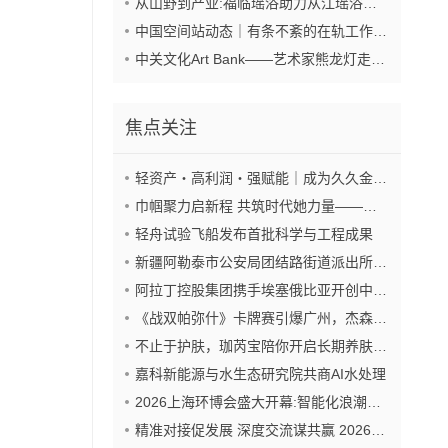
从山野到产业:福临瑶浴助力从江瑶浴走向共赢之路
中国空间站动态｜有条不紊的在轨工作日常
中关文化Art Bank——艺术家熊龙灯走进兴业银行北京开发区私行
焦点关注
轻资产・高利润・强赋能｜成为久久金管家“盟友”，抢占财富新风口
巾帼聚力启新程 共筑时代她力量——巾帼天团第四次组委会筹备会圆满举办
轻舟试验飞船发布首批科学与工程成果
新疆阿勒泰市公安局团结路街道派出所:推行“五步”工作法 打造新时代“枫”景线
阿拉丁控股集团携手埃塞俄比亚开创中非工业农业合作新篇章
《战双帕弥什》卡牌赛引爆广州，杰森娱乐构建原创TCG赛事生态
不止于护肤，珈芮宝陪你开启长期养肤之旅
嘉科新能源与水生态研究院共商AI水处理
2026上海环博会盛大开幕:智能化浪潮席卷环保产业
精准对接促发展 深度交流谋共赢 2026年企业投融资交流活动第二期圆满举行