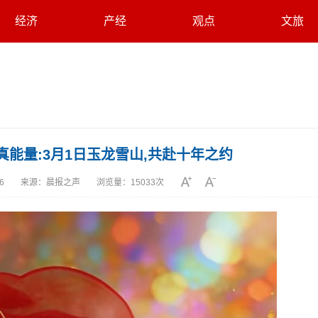
经济
产经
观点
文旅
能量:3月1日玉龙雪山,共赴十年之约
06
来源：
晨报之声
浏览量：
15033次