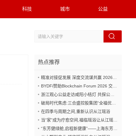
科技
城市
公益
热点推荐
精准对接促发展 深度交流谋共赢 2026年企业投融资交流活动第二期圆满举行
BYDFi赞助Blockchain Forum 2026 交流Web3与AI生态
浙江观心公益走访咸阳小桔灯 共探公益事业可持续发展新路径
破局时代焦虑:三合盛控股集团“全福优选”平台正式启航
在四季与周期之间,重新认识从江瑶浴
当“家”成为疗愈空间,福临瑶浴让从江瑶浴走进日常生活
“东芳健绿舱,启程新健康”——上海东芳健绿AI智能养身舱品牌发布会圆满成功