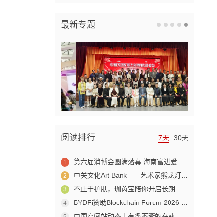
最新专题
阅读排行
7天
30天
第六届消博会圆满落幕 海南富进爱科合成生物成果赋能生物制造产业新发展
1
中关文化Art Bank——艺术家熊龙灯走进兴业银行北京开发区私行
2
不止于护肤，珈芮宝陪你开启长期养肤之旅
3
BYDFi赞助Blockchain Forum 2026 交流Web3与AI生态
4
中国空间站动态｜有条不紊的在轨工作日常
5