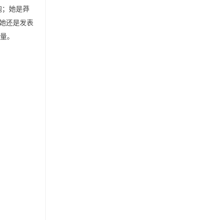
抱；她是莽
她还是发表
力量。