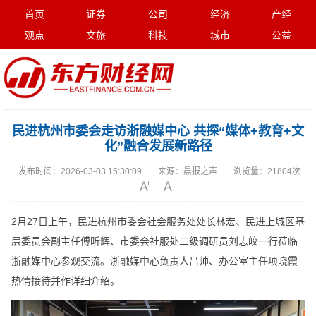
首页
证券
公司
经济
产经
观点
文旅
科技
城市
公益
民进杭州市委会走访浙融媒中心 共探“媒体+教育+文
化”融合发展新路径
发布时间：
2026-03-03 15:30:09
来源：
晨报之声
浏览量：
21804次
2月27日上午，民进杭州市委会社会服务处处长林宏、民进上城区基
层委员会副主任傅昕辉、市委会社服处二级调研员刘志皎一行莅临
浙融媒中心参观交流。浙融媒中心负责人吕帅、办公室主任项晓霞
热情接待并作详细介绍。