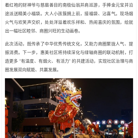
着红袍的财神爷与慈眉善目的南极仙翁并肩巡游，手捧金元宝并沿
途派送精美小福袋。大人小孩簇拥上前，接福袋、沾喜气。现场烟
火气与欢笑声交织，处处洋溢着欢乐祥和、热闹喜庆的氛围，绘就
出一幅社区睦邻、商圈兴旺的生动画卷。
此次活动，既传承了中华优秀传统文化，又助力商圈聚拢人气、提
振消费。下一步，惠美社区将持续深化与绿轴商圈的联动机制，打
造更多 “有温度、有烟火、有活力” 的共建活动，实现社区治理与商
圈发展双向赋能、共赢发展。