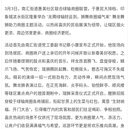
3月3日，南汇街道惠美社区联合绿轴商圈联盟，于惠民大排档、印
象城滨水街区隆重举办 “龙腾绿轴财运到，狮舞商圈福气来” 舞龙舞
狮助力商圈主题活动，以热闹喜庆的民俗展演为纽带，让辖区烟火
更浓、周边邻里更亲、商圈经济更旺。
活动首先由南汇街道党工委副书记蔡小康宣布正式开始，他现场向
到场居民、商圈商户送上亲切的开年问候并致以新春美好祝愿。之
后伴随着铿锵的鼓点和喜庆的音乐，祥龙昂首腾飞、盘旋穿梭，鳞
爪飞扬、气势恢宏；瑞狮腾跃起舞、眨眼摇头，憨态可掬又不失威
风。精彩的演绎一招一式刚劲有力、灵动传神，瞬间点燃现场气
氛。舞龙狮表演过后，在正亮海鲜、炎亭码头、铂悦鲜亭、顺风楼
等辖区重点商户的翘首期盼中，瑞狮采青仪式正式开启，醒狮招摇
穿梭于绿轴商圈各商铺前，衔起甘蔗上的生菜与红包，寓意 “生财纳
福、开门大吉”，引得餐厅内的宾客和居民们驻足喝彩、争相拍照。
喜庆热闹的场景不仅烘托了现场氛围，更为商圈聚人气、添活力，
让商户们收获满满福气与希望。巡游环节更是将欢乐推向高潮。身