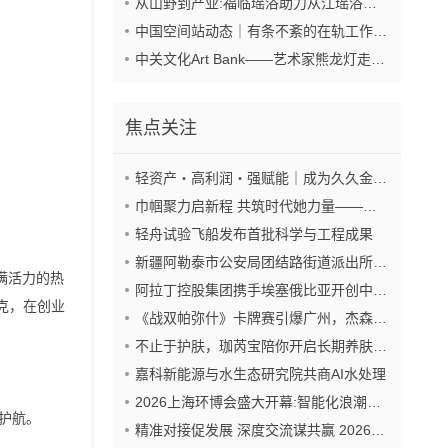
从山野到产业:福临瑶浴助力从江瑶浴走向共赢之路
中国空间站动态｜有条不紊的在轨工作日常
中关文化Art Bank——艺术家熊龙灯走进兴业银行北京开发区私行
焦点关注
轻资产・高利润・强赋能｜成为久久金管家“盟友”，抢占财富新风口
巾帼聚力启新程 共筑时代她力量——巾帼天团第四次组委会筹备会圆满举办
轻舟试验飞船发布首批科学与工程成果
新疆阿勒泰市公安局团结路街道派出所:推行“五步”工作法 打造新时代“枫”景线
满活力的热
阿拉丁控股集团携手埃塞俄比亚开创中非工业农业合作新篇章
克，在创业
《战双帕弥什》卡牌赛引爆广州，杰森娱乐构建原创TCG赛事生态
不止于护肤，珈芮宝陪你开启长期养肤之旅
嘉科新能源与水生态研究院共商AI水处理
2026上海环博会盛大开幕:智能化浪潮席卷环保产业
护航。
精准对接促发展 深度交流谋共赢 2026年企业投融资交流活动第二期圆满举行