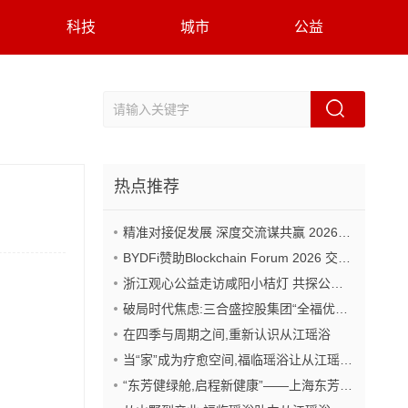
科技
城市
公益
热点推荐
精准对接促发展 深度交流谋共赢 2026年企业投融资交流活动第二期圆满举行
BYDFi赞助Blockchain Forum 2026 交流Web3与AI生态
浙江观心公益走访咸阳小桔灯 共探公益事业可持续发展新路径
破局时代焦虑:三合盛控股集团“全福优选”平台正式启航
在四季与周期之间,重新认识从江瑶浴
当“家”成为疗愈空间,福临瑶浴让从江瑶浴走进日常生活
“东芳健绿舱,启程新健康”——上海东芳健绿AI智能养身舱品牌发布会圆满成功