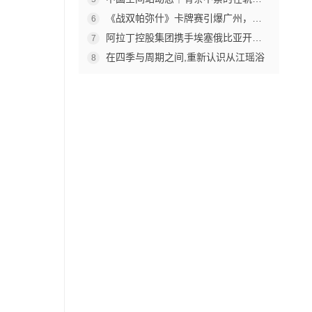
《战双帕弥什》卡牌赛引爆广州，杰森娱乐构建原创TCG赛事生态
6
阿拉丁控股集团携手埃塞俄比亚开创中非工业农业合作新篇章
7
在四季与周期之间,重新认识从江瑶浴
8