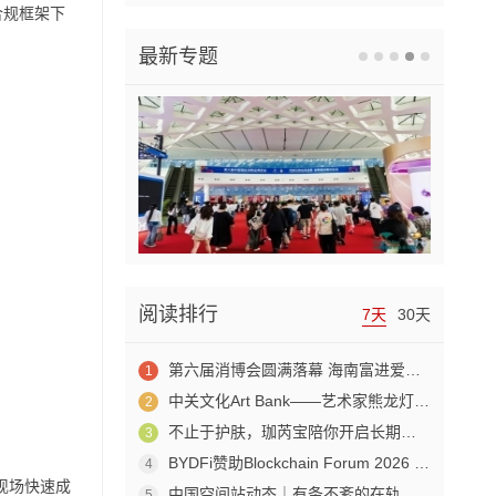
合规框架下
最新专题
阅读排行
7天
30天
第六届消博会圆满落幕 海南富进爱科合成生物成果赋能生物制造产业新发展
1
中关文化Art Bank——艺术家熊龙灯走进兴业银行北京开发区私行
2
不止于护肤，珈芮宝陪你开启长期养肤之旅
3
BYDFi赞助Blockchain Forum 2026 交流Web3与AI生态
4
现场快速成
中国空间站动态｜有条不紊的在轨工作日常
5