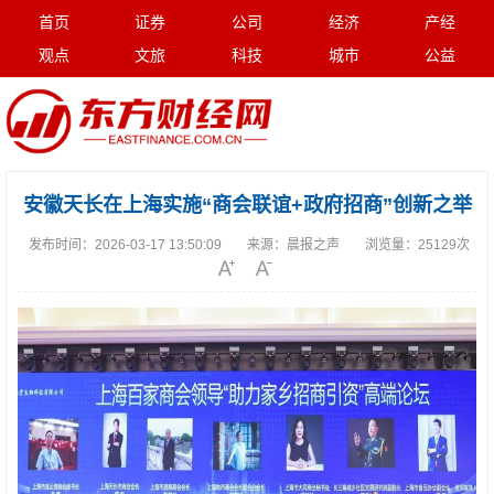
首页
证券
公司
经济
产经
观点
文旅
科技
城市
公益
安徽天长在上海实施“商会联谊+政府招商”创新之举
发布时间：
2026-03-17 13:50:09
来源：
晨报之声
浏览量：
25129次