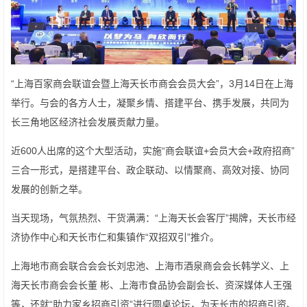
“上海百家商会联谊会暨上海天长市商会会员大会”，3月14日在上海
举行。与会的各方人士，凝聚乡情、搭建平台、携手发展，共同为
长三角地区经济社会发展贡献力量。
近600人出席的这个大型活动，实施“商会联谊+会员大会+政府招商”
三合一形式，是搭建平台、政企联动、以情聚商、高效对接、协同
发展的创新之举。
当天现场，气氛热烈、干货满满：“上海天长会客厅”揭牌，天长市经
济协作中心和天长市仁和集镇作“双招双引”推介。
上海地市商会联合会会长刘忠池、上海市酒泉商会会长韩学义、上
海天长市商会会长董 彬、上海市食品协会副会长、资深媒体人王强
等，还就“助力家乡招商引资”进行圆桌论坛，为天长市的招商引资、