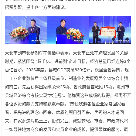
招贤引智，提出各个方面的建议。
天长市副市长杨朝晖在讲话中表示，天长市正处在跨越发展的关键
时期，紧紧围绕 “超千亿、进前列”奋斗目标，经济总量已经连跨3个
百亿台阶。2025年度，县域GDP突破830亿元，稳居全省第四，规
上工业企业数位居全省县级首位，制造业的发展稳居全省综合十强
的前三，先后获得国家级荣誉25项、省政府督查激励15项，滁州市
县域经济综合考核实现“六连冠”。他称赞这些成绩的取得，都离不开
各位乡贤的鼎力支持和默默奉献。“热忱欢迎各位企业家常回家看
看，把先进的理念带回来、优质的项目引回来、优秀的人才请回
来，在家乡这片热土上，投资兴业、成就梦想。市委、市政府也将
一如既往地为商会的发展和会员企业的成长，提供最优的服务、最