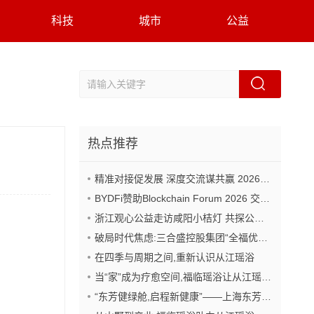
科技
城市
公益
热点推荐
精准对接促发展 深度交流谋共赢 2026年企业投融资交流活动第二期圆满举行
BYDFi赞助Blockchain Forum 2026 交流Web3与AI生态
浙江观心公益走访咸阳小桔灯 共探公益事业可持续发展新路径
破局时代焦虑:三合盛控股集团“全福优选”平台正式启航
在四季与周期之间,重新认识从江瑶浴
当“家”成为疗愈空间,福临瑶浴让从江瑶浴走进日常生活
“东芳健绿舱,启程新健康”——上海东芳健绿AI智能养身舱品牌发布会圆满成功