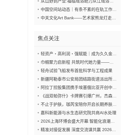
从山野到产业:福临瑶浴助力从江瑶浴走向共赢之路
中国空间站动态｜有条不紊的在轨工作日常
中关文化Art Bank——艺术家熊龙灯走进兴业银行北京开发区私行
焦点关注
轻资产・高利润・强赋能｜成为久久金管家“盟友”，抢占财富新风口
巾帼聚力启新程 共筑时代她力量——巾帼天团第四次组委会筹备会圆满举办
轻舟试验飞船发布首批科学与工程成果
新疆阿勒泰市公安局团结路街道派出所:推行“五步”工作法 打造新时代“枫”景线
阿拉丁控股集团携手埃塞俄比亚开创中非工业农业合作新篇章
《战双帕弥什》卡牌赛引爆广州，杰森娱乐构建原创TCG赛事生态
不止于护肤，珈芮宝陪你开启长期养肤之旅
嘉科新能源与水生态研究院共商AI水处理
2026上海环博会盛大开幕:智能化浪潮席卷环保产业
精准对接促发展 深度交流谋共赢 2026年企业投融资交流活动第二期圆满举行