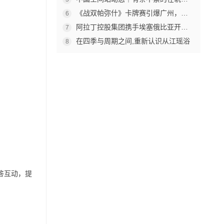
《战双帕弥什》卡牌赛引爆广州，杰森娱乐构建原创TCG赛事生态
6
阿拉丁控股集团携手埃塞俄比亚开创中非工业农业合作新篇章
7
在四季与周期之间,重新认识从江瑶浴
8
答互动，提