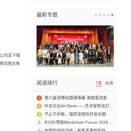
最新专题
分公司及下辖
、两司两员等
阅读排行
7天
30天
第六届消博会圆满落幕 海南富进爱科合成生物成果赋能生物制造产业新发展
1
中关文化Art Bank——艺术家熊龙灯走进兴业银行北京开发区私行
2
不止于护肤，珈芮宝陪你开启长期养肤之旅
3
BYDFi赞助Blockchain Forum 2026 交流Web3与AI生态
4
中国空间站动态｜有条不紊的在轨工作日常
5