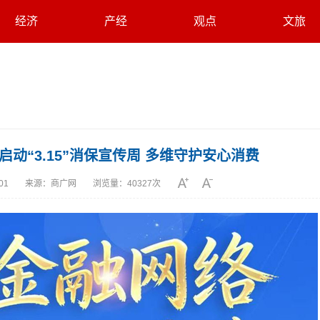
经济
产经
观点
文旅
动“3.15”消保宣传周 多维守护安心消费
:01
来源：
商广网
浏览量：
40327次