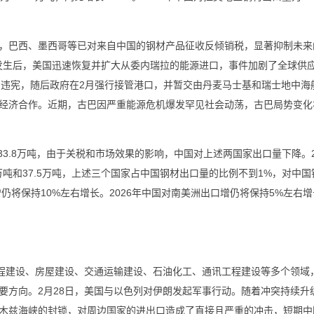
，巴西、墨西哥等已对来自中国的钢材产品征收反倾销税，显著抑制未来
件发生后，美国迅速恢复并扩大从委内瑞拉的能源进口，事件加剧了全球供应
合同违宪，随后政府在2月强行接管港口，并暂交由丹麦马士基和瑞士地中海
经济合作。近期，古巴因严重能源危机爆发罕见社会动荡，古巴局势变化
333.8万吨，由于关税和市场效果的影响，中国对上述两国家出口量下降。2
5万吨和37.5万吨，上述三个国家占中国钢材出口量的比例不到1%，对中
仍将保持10%左右增长。2026年中国对南美洲出口增仍将保持5%左右
工程建设、房屋建设、交通运输建设、石油化工、通讯工程建设等多个领域
要方向。2月28日，美国与以色列对伊朗发起军事行动。随着冲突持续升
木兹海峡的封锁，对周边国家的进出口造成了直接且严重的冲击，短期中