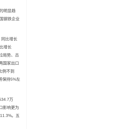
的明显趋
国钢铁企业
，同比增长
同比增长
拉局势、古
述两国家出口
比例不到
将保持5%左
4.7万
口影响更为
1.3%。五