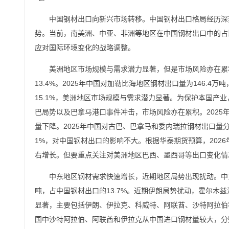
中国钢材出口向新兴市场转移。中国钢材出口格局经历深
势。当前，南美洲、中亚、非洲等地区在中国钢材出口中的占
应对国际环境变化的战略调整。
美洲地区市场规模与需求潜力显著，但是市场风险亦在累积。
13.4%。2025年中国对加勒比海地区钢材出口量为146.4万
15.1%，美洲地区市场规模与需求潜力显著。为保护本国产
巴局势以及巴拿马港口事件冲击，市场风险亦在累积。2025年
量下降。2025年中国对古巴、巴拿马和委内瑞拉钢材出口量分别
1%，对中国钢材出口的影响不大。根据华泰期货预算，202
右增长。但要重点关注对美洲地区巴西、墨西哥等出口变化情
中东地区钢材需求快速增长，近期地区局势出现扰动。中东地
吨，占中国钢材出口的13.7%。近期伊朗局势扰动，霍尔木
显著，主要包括伊朗、伊拉克、科威特、阿联酋、沙特阿拉伯等国
国中沙特阿拉伯、阿联酋和伊拉克从中国进口钢材量较大，分别为55