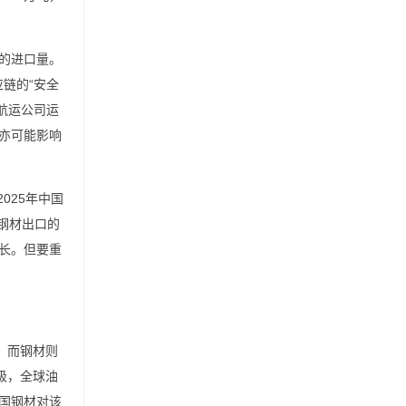
的进口量。
链的“安全
航运公司运
亦可能影响
025年中国
国钢材出口的
增长。但要重
，而钢材则
级，全球油
国钢材对该