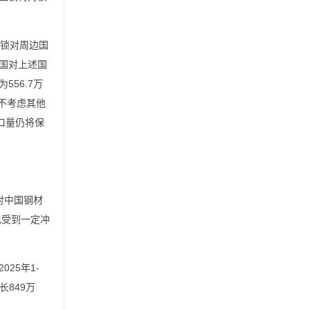
封锁对周边国
国对上述国
56.7万
且不考虑其他
口量仍将保
对中国钢材
也受到一定冲
25年1-
长849万