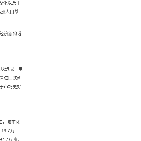
深化以及中
美洲人口基
经济新的增
板块造成一定
高进口铁矿
于市场更好
亿‌，城市化
9.7万
7.7万吨，