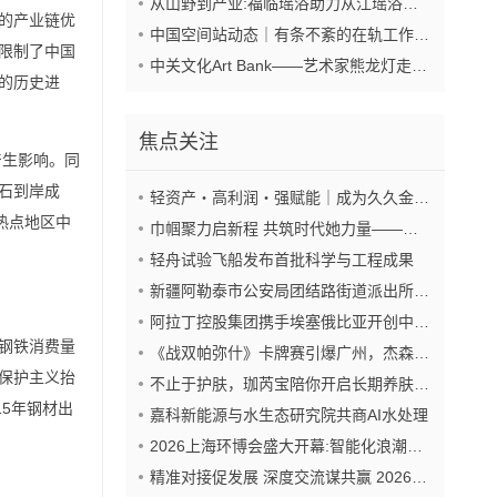
从山野到产业:福临瑶浴助力从江瑶浴走向共赢之路
的产业链优
中国空间站动态｜有条不紊的在轨工作日常
限制了中国
中关文化Art Bank——艺术家熊龙灯走进兴业银行北京开发区私行
的历史进
焦点关注
产生影响。同
石到岸成
轻资产・高利润・强赋能｜成为久久金管家“盟友”，抢占财富新风口
热点地区中
巾帼聚力启新程 共筑时代她力量——巾帼天团第四次组委会筹备会圆满举办
轻舟试验飞船发布首批科学与工程成果
新疆阿勒泰市公安局团结路街道派出所:推行“五步”工作法 打造新时代“枫”景线
阿拉丁控股集团携手埃塞俄比亚开创中非工业农业合作新篇章
钢铁消费量
《战双帕弥什》卡牌赛引爆广州，杰森娱乐构建原创TCG赛事生态
保护主义抬
不止于护肤，珈芮宝陪你开启长期养肤之旅
15年钢材出
嘉科新能源与水生态研究院共商AI水处理
2026上海环博会盛大开幕:智能化浪潮席卷环保产业
精准对接促发展 深度交流谋共赢 2026年企业投融资交流活动第二期圆满举行