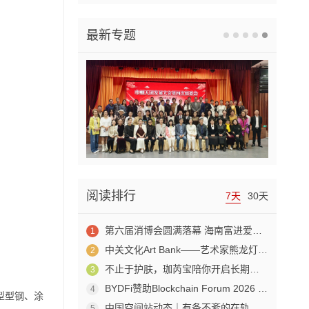
最新专题
阅读排行
7天
30天
第六届消博会圆满落幕 海南富进爱科合成生物成果赋能生物制造产业新发展
1
中关文化Art Bank——艺术家熊龙灯走进兴业银行北京开发区私行
2
不止于护肤，珈芮宝陪你开启长期养肤之旅
3
BYDFi赞助Blockchain Forum 2026 交流Web3与AI生态
4
型型钢、涂
中国空间站动态｜有条不紊的在轨工作日常
5