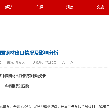
经济
产经
观点
文旅
国钢材出口情况及影响分析
05
来源：
晨报之声
浏览量：
47180次
区中国钢材出口情况及影响分析
华泰期货刘国梁
素增多。全球关税战、贸易战硝烟弥漫，严重冲击多边贸易体制。2025