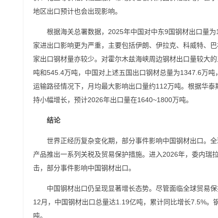
地区出口预计也会出现影响。
根据海关总署数据，2025年中国对中东9国钢材出口量为1
家进出口影响更为严重，主要包括伊朗、伊拉克、科威特、巴
家出口钢材量亦较少。对霍尔木兹海峡周边钢材出口量较大的五
吨和545.4万吨，中国对上述五国出口钢材总量为1347.6万
运输路径情况下，月均最大影响出口量约112万吨。根据华
持小幅增长，预计2026年出口量在1640~1800万吨。
结论
世界正经历复杂变化期，部分事件影响中国钢材出口。全
产品推出一系列关税及贸易保护措施。进入2026年，委内
击，部分事件影响中国钢材出口。
中国钢材出口仍呈现显著增长态势。尽管面临全球贸易保护
12月，中国钢材出口总量达1.19亿吨，累计同比增长7.5%。
吨。