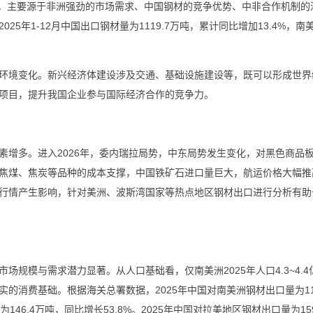
长，主要源于非洲强劲的市场需求、中国钢材的竞争优势、中非合作机制的
5年1-12月中国出口钢材量为1119.7万吨，累计同比增加13.4%，南
环境变化。新兴经济体建设涉及交通、基础设施建设等，既可以形成世界
项目，提升我国企业参与国际经济合作的竞争力。
素增多。进入2026年，委内瑞拉局势，中东局势发生变化，对黑色商品
焦煤、焦炭等品种的成本支撑，中国铁矿石进口量巨大，航运价格大幅推
行情产生影响，针对美洲、波斯湾国家等热点地区钢材出口进行分析有助
模与需求潜力显著。从人口基础看，仅南美洲2025年人口‌4.3~4.4
消费基础。根据海关总署数据，2025年中国对南美洲钢材出口量为111
146.4万吨，同比增长53.8%。2025年中国对拉美地区钢材出口量为159