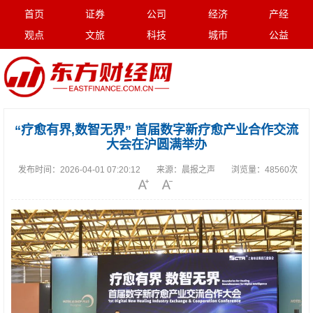
首页
证券
公司
经济
产经
观点
文旅
科技
城市
公益
“疗愈有界,数智无界” 首届数字新疗愈产业合作交流
大会在沪圆满举办
发布时间：
2026-04-01 07:20:12
来源：
晨报之声
浏览量：
48560次