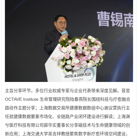
主旨分享环节，多位行业权威专家与企业代表带来深度见解。音昱
OCTAVE Institute 生命管理研究院陆春燕院长围绕科技与疗愈融合
路径作主题分享；上海数据交易所健康数据数组中心谢议萱执行主
任就健康数据要素市场化、全链路产业闭环建设进行解读；上海渊
兮医疗科技有限公司薛华实董事长分享磁技术与生命健康领域的创
新应用；上海交通大学吴吉祥教授聚焦数字新疗愈环境空间建设，