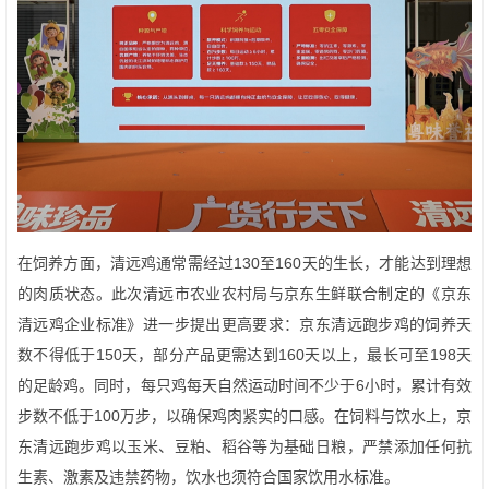
在饲养方面，清远鸡通常需经过130至160天的生长，才能达到理想
的肉质状态。此次清远市农业农村局与京东生鲜联合制定的《京东
清远鸡企业标准》进一步提出更高要求：京东清远跑步鸡的饲养天
数不得低于150天，部分产品更需达到160天以上，最长可至198天
的足龄鸡。同时，每只鸡每天自然运动时间不少于6小时，累计有效
步数不低于100万步，以确保鸡肉紧实的口感。在饲料与饮水上，京
东清远跑步鸡以玉米、豆粕、稻谷等为基础日粮，严禁添加任何抗
生素、激素及违禁药物，饮水也须符合国家饮用水标准。