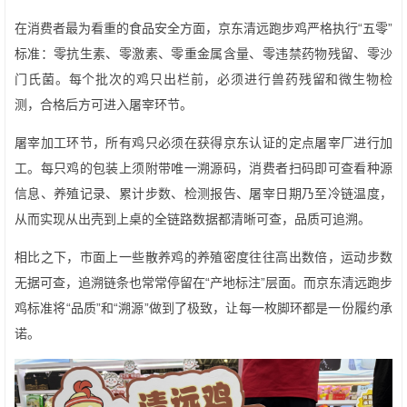
在消费者最为看重的食品安全方面，京东清远跑步鸡严格执行“五零”
标准：零抗生素、零激素、零重金属含量、零违禁药物残留、零沙
门氏菌。每个批次的鸡只出栏前，必须进行兽药残留和微生物检
测，合格后方可进入屠宰环节。
屠宰加工环节，所有鸡只必须在获得京东认证的定点屠宰厂进行加
工。每只鸡的包装上须附带唯一溯源码，消费者扫码即可查看种源
信息、养殖记录、累计步数、检测报告、屠宰日期乃至冷链温度，
从而实现从出壳到上桌的全链路数据都清晰可查，品质可追溯。
相比之下，市面上一些散养鸡的养殖密度往往高出数倍，运动步数
无据可查，追溯链条也常常停留在“产地标注”层面。而京东清远跑步
鸡标准将“品质”和“溯源”做到了极致，让每一枚脚环都是一份履约承
诺。