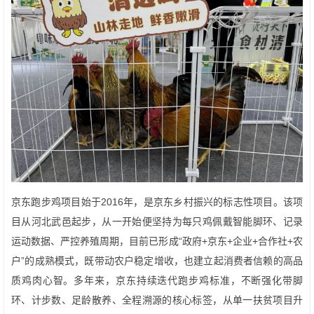
京东跑步鸡项目始于2016年，是京东乡村振兴的标志性项目。该项
目从河北武邑起步，从一开始便坚持为每只鸡佩戴智能脚环、记录
运动数据、严控养殖周期，目前已形成“政府+京东+企业+合作社+农
户”的成熟模式，既带动农户稳定增收，也建立起消费者信赖的高品
质鸡肉心智。多年来，京东持续迭代跑步鸡标准，不断强化带脚
环、计步数、足龄散养、全程溯源的核心标签，从单一扶贫项目升