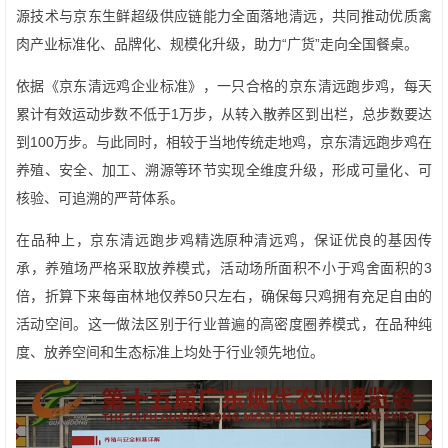
源技术与京东生鲜超级供应链能力全面落地清远，共同推动优质禽
肉产业标准化、品牌化、规模化升级，助力“广货”走向全国餐桌。
依据《京东清远鸡企业标准》，一只合格的京东清远跑步鸡，每天
累计有效运动步数不低于1万步，从转入散养区到出栏，总步数要达
到100万步。与此同时，相较于当地传统走地鸡，京东清远跑步鸡在
养殖、安全、加工、溯源等环节实现全维度升级，形成可量化、可
核验、可追溯的严苛体系。
在品种上，京东清远跑步鸡精选原种清远鸡，保证优良的基因传
承，养殖场严格采取放养模式，活动场所面积不小于鸡舍面积的3
倍，折算下来每亩林地仅养50只左右，确保每只鸡拥有充足自由的
活动空间。这一做法区别于行业普遍的高密度圈养模式，在品种纯
度、放养空间和生态标准上均处于行业领先地位。