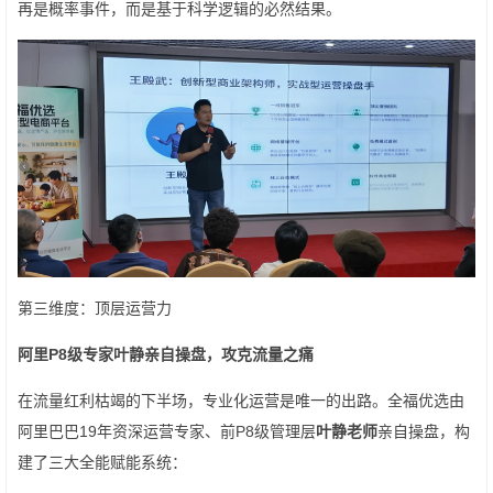
再是概率事件，而是基于科学逻辑的必然结果。
第三维度：顶层运营力
阿里
P8
级专家叶静
亲自
操
盘
，攻克流量之痛
在流量红利枯竭的下半场，专业化运营是唯一的出路。全福优选由
阿里巴巴19年资深运营专家、前P8级管理层
叶静老师
亲自操盘，构
建了三大全能赋能系统：