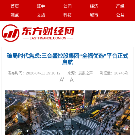
首页
证券
公司
经济
产经
观点
文旅
科技
城市
公益
破局时代焦虑:三合盛控股集团“全福优选”平台正式
启航
发布时间：
2026-04-11 19:10:12
来源：
晨报之声
浏览量：
20746次