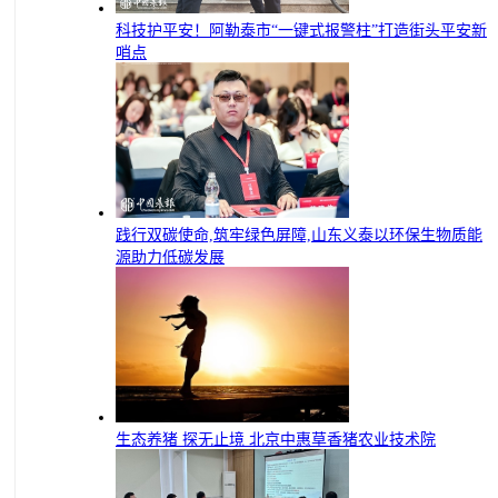
科技护平安！阿勒泰市“一键式报警柱”打造街头平安新
哨点
践行双碳使命,筑牢绿色屏障,山东义泰以环保生物质能
源助力低碳发展
生态养猪 探无止境 北京中惠草香猪农业技术院