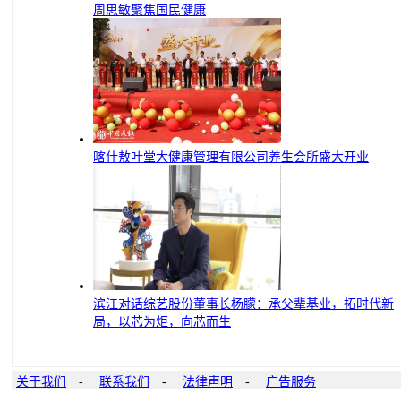
周思敏聚焦国民健康
喀什敖叶堂大健康管理有限公司养生会所盛大开业
滨江对话综艺股份董事长杨朦：承父辈基业，拓时代新
局，以芯为炬，向芯而生
关于我们
-
联系我们
-
法律声明
-
广告服务