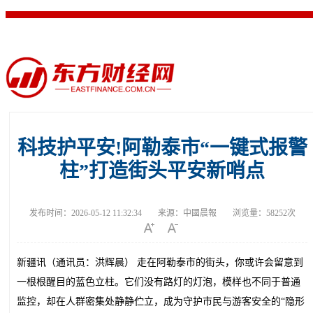
首页
证券
公司
经济
产经
观点
文旅
科技
城市
公益
科技护平安!阿勒泰市“一键式报警
柱”打造街头平安新哨点
发布时间：
2026-05-12 11:32:34
来源：
中國晨報
浏览量：
58252次
新疆讯（通讯员：洪辉晨） 走在阿勒泰市的街头，你或许会留意到
一根根醒目的蓝色立柱。它们没有路灯的灯泡，模样也不同于普通
监控，却在人群密集处静静伫立，成为守护市民与游客安全的“隐形