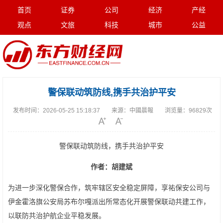
首页
证券
公司
经济
产经
观点
文旅
科技
城市
公益
警保联动筑防线,携手共治护平安
发布时间：
2026-05-25 15:18:37
来源：
中國晨報
浏览量：
96829次
警保联动筑防线，携手共治护平安
作者：胡建斌
为进一步深化警保合作，筑牢辖区安全稳定屏障，享祐保安公司与
伊金霍洛旗公安局苏布尔嘎派出所常态化开展警保联动共建工作，
以联防共治护航企业平稳发展。