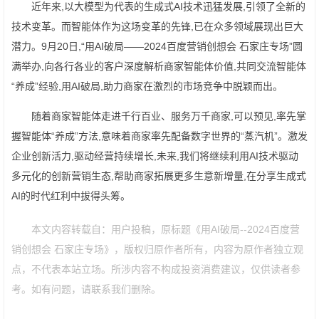
近年来,以大模型为代表的生成式AI技术迅猛发展,引领了全新的
技术变革。而智能体作为这场变革的先锋,已在众多领域展现出巨大
潜力。9月20日,“用AI破局——2024百度营销创想会 石家庄专场”圆
满举办,向各行各业的客户深度解析商家智能体价值,共同交流智能体
“养成”经验,用AI破局,助力商家在激烈的市场竞争中脱颖而出。
随着商家智能体走进千行百业、服务万千商家,可以预见,率先掌
握智能体“养成”方法,意味着商家率先配备数字世界的“蒸汽机”。激发
企业创新活力,驱动经营持续增长,未来,我们将继续利用AI技术驱动
多元化的创新营销生态,帮助商家拓展更多生意新增量,在分享生成式
AI的时代红利中拔得头筹。
本文内容转载自：用户投稿，原标题《用AI破局--2024百度营
销创想会 石家庄专场》，版权归原作者所有，内容为原作者独立观
点，不代表本站立场。所涉内容不构成投资消费建议，仅供读者参
考。如有问题，请联系我们删除。