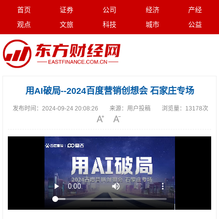
首页
证券
公司
经济
产经
观点
文旅
科技
城市
公益
用AI破局--2024百度营销创想会 石家庄专场
发布时间：
2024-09-24 20:08:26
来源：
用户投稿
浏览量：
13178次